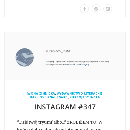
,
,
IWONA ZIMNICKA
WYDAWNICTWO LITERACKIE
,
KARL OVE KNAUSGARD
KURZOJADY_INSTA
INSTAGRAM #347
"Dziś twój tryumf albo..." ZROBIŁEM TO! W
końcu dobrnąłem do ostatniego zdania w