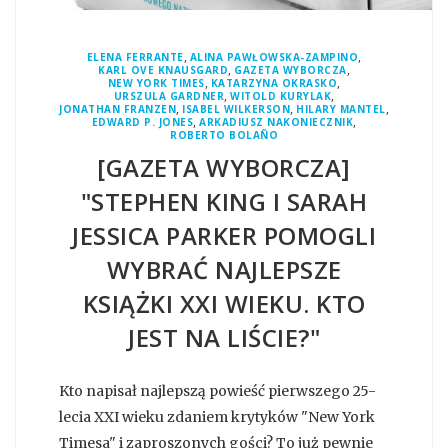
,
,
ELENA FERRANTE
ALINA PAWŁOWSKA-ZAMPINO
,
,
KARL OVE KNAUSGARD
GAZETA WYBORCZA
,
,
NEW YORK TIMES
KATARZYNA OKRASKO
,
,
URSZULA GARDNER
WITOLD KURYLAK
,
,
,
JONATHAN FRANZEN
ISABEL WILKERSON
HILARY MANTEL
,
,
EDWARD P. JONES
ARKADIUSZ NAKONIECZNIK
ROBERTO BOLAÑO
[GAZETA WYBORCZA]
"STEPHEN KING I SARAH
JESSICA PARKER POMOGLI
WYBRAĆ NAJLEPSZE
KSIĄŻKI XXI WIEKU. KTO
JEST NA LIŚCIE?"
Kto napisał najlepszą powieść pierwszego 25-
lecia XXI wieku zdaniem krytyków "New York
Timesa" i zaproszonych gości? To już pewnie