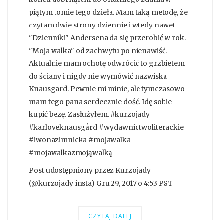
piątym tomie tego dzieła. Mam taką metodę, że
czytam dwie strony dziennie i wtedy nawet
"Dzienniki" Andersena da się przerobić w rok.
"Moja walka" od zachwytu po nienawiść.
Aktualnie mam ochotę odwrócić to grzbietem
do ściany i nigdy nie wymówić nazwiska
Knausgard. Pewnie mi minie, ale tymczasowo
mam tego pana serdecznie dość. Idę sobie
kupić bezę. Zasłużyłem. #kurzojady
#karloveknausgård #wydawnictwoliterackie
#iwonazimnicka #mojawalka
#mojawalkazmojąwalką
Post udostępniony przez Kurzojady
(@kurzojady_insta) Gru 29, 2017 o 4:53 PST
CZYTAJ DALEJ