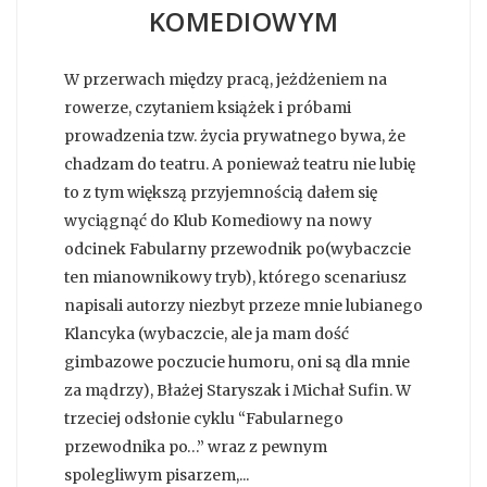
KOMEDIOWYM
W przerwach między pracą, jeżdżeniem na
rowerze, czytaniem książek i próbami
prowadzenia tzw. życia prywatnego bywa, że
chadzam do teatru. A ponieważ teatru nie lubię
to z tym większą przyjemnością dałem się
wyciągnąć do Klub Komediowy na nowy
odcinek Fabularny przewodnik po(wybaczcie
ten mianownikowy tryb), którego scenariusz
napisali autorzy niezbyt przeze mnie lubianego
Klancyka (wybaczcie, ale ja mam dość
gimbazowe poczucie humoru, oni są dla mnie
za mądrzy), Błażej Staryszak i Michał Sufin. W
trzeciej odsłonie cyklu “Fabularnego
przewodnika po…” wraz z pewnym
spolegliwym pisarzem,...