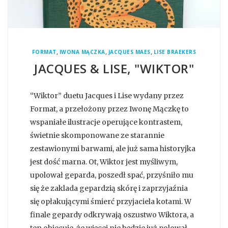
,
,
,
FORMAT
IWONA MĄCZKA
JACQUES MAES
LISE BRAEKERS
JACQUES & LISE, "WIKTOR"
“Wiktor” duetu Jacques i Lise wydany przez
Format, a przełożony przez Iwonę Mączkę to
wspaniałe ilustracje operujące kontrastem,
świetnie skomponowane ze starannie
zestawionymi barwami, ale już sama historyjka
jest dość marna. Ot, Wiktor jest myśliwym,
upolował geparda, poszedł spać, przyśniło mu
się że zaklada gepardzią skórę i zaprzyjaźnia
się opłakującymi śmierć przyjaciela kotami. W
finale gepardy odkrywają oszustwo Wiktora, a
ten obiecuje, że więcej nie będzie już polował.