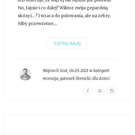
No, fajnie i co dalej? Wiktor zwija gepardzią
skórę i... ? I wraca do polowania, ale na zebry.
Niby przewrotne,...
CZYTAJ DALEJ
Wojciech Szot
,
04.03.2021 w kategorii
recenzja
, gatunek literacki:
dla dzieci