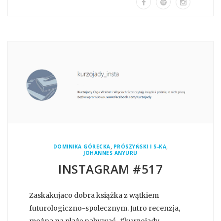
,
,
DOMINIKA GÓRECKA
PRÓSZYŃSKI I S-KA
JOHANNES ANYURU
INSTAGRAM #517
Zaskakujaco dobra książka z wątkiem
futurologiczno-spolecznym. Jutro recenzja,
można na plażę nabywać.. #kurzojady