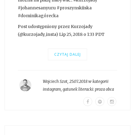
#johannesanyuru #proszynskiiska
#dominikagórecka
Post udostępniony przez Kurzojady
(@kurzojady_insta) Lip 25, 2018 o 1:33 PDT
CZYTAJ DALEJ
Wojciech Szot
,
25.07.2018 w kategorii
instagram
, gatunek literacki:
proza obca