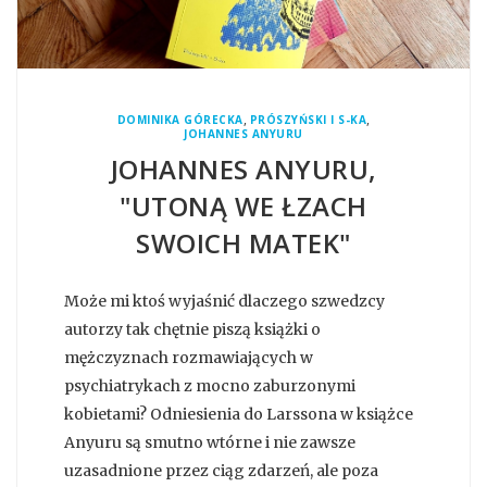
,
,
DOMINIKA GÓRECKA
PRÓSZYŃSKI I S-KA
JOHANNES ANYURU
JOHANNES ANYURU,
"UTONĄ WE ŁZACH
SWOICH MATEK"
Może mi ktoś wyjaśnić dlaczego szwedzcy
autorzy tak chętnie piszą książki o
mężczyznach rozmawiających w
psychiatrykach z mocno zaburzonymi
kobietami? Odniesienia do Larssona w książce
Anyuru są smutno wtórne i nie zawsze
uzasadnione przez ciąg zdarzeń, ale poza