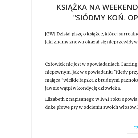
KSIĄŻKA NA WEEKEND
"SIÓDMY KOŃ. O
[GW] Dzisiaj piszę o książce, której surrea
jaki znamy znowu okazał się nieprzewidyw
---
Człowiek nie jest w opowiadaniach Carrin
niepewnym. Jak w opowiadaniu "Kiedy przych
mająca "wielkie łapska z brudnymi paznokc
jawnie wątpi w kondycję człowieka.
Elizabeth z napisanego w 1941 roku opowia
duże płowe psy w odcieniu swoich włosów, kt
CZ