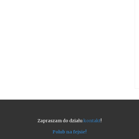
Zapraszam do działu
kontakt
!
Polub na fejsie!