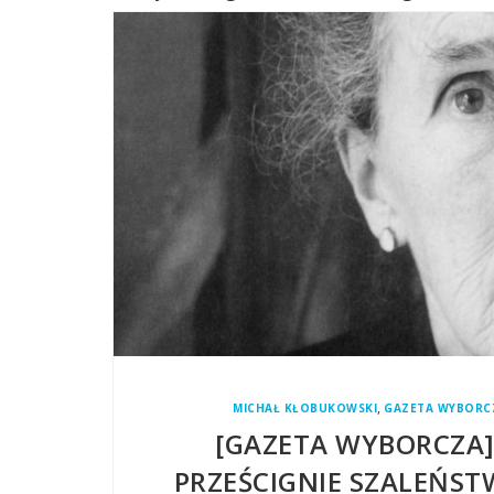
,
MICHAŁ KŁOBUKOWSKI
GAZETA WYBORC
[GAZETA WYBORCZA]
PRZEŚCIGNIE SZALEŃS