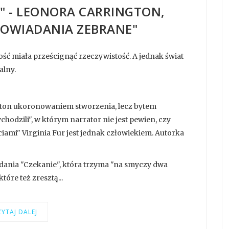
" - LEONORA CARRINGTON,
POWIADANIA ZEBRANE"
lność miała prześcignąć rzeczywistość. A jednak świat
alny.
gton ukoronowaniem stworzenia, lecz bytem
odzili", w którym narrator nie jest pewien, czy
iami" Virginia Fur jest jednak człowiekiem. Autorka
dania "Czekanie", która trzyma "na smyczy dwa
óre też zresztą...
YTAJ DALEJ