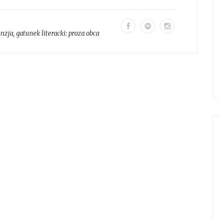
enzja
, gatunek literacki:
proza obca