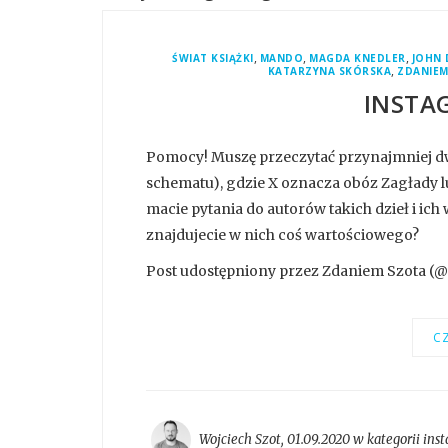
,
,
,
ŚWIAT KSIĄŻKI
MANDO
MAGDA KNEDLER
JOHN
,
KATARZYNA SKÓRSKA
ZDANIEM
INSTA
Pomocy! Muszę przeczytać przynajmniej dwa 
schematu), gdzie X oznacza obóz Zagłady l
macie pytania do autorów takich dzieł i ich
znajdujecie w nich coś wartościowego?
Post udostępniony przez Zdaniem Szota (@z
CZ
Wojciech Szot
,
01.09.2020 w kategorii
ins