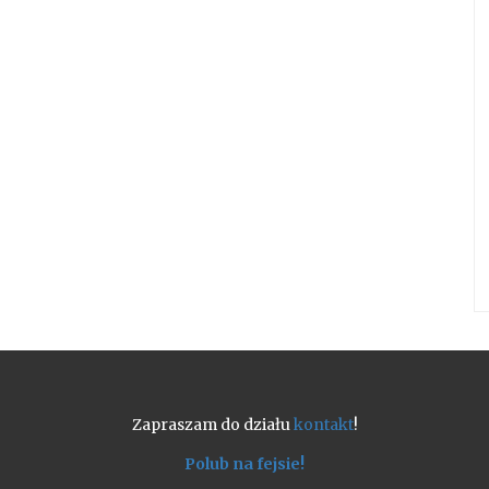
Zapraszam do działu
kontakt
!
Polub na fejsie!