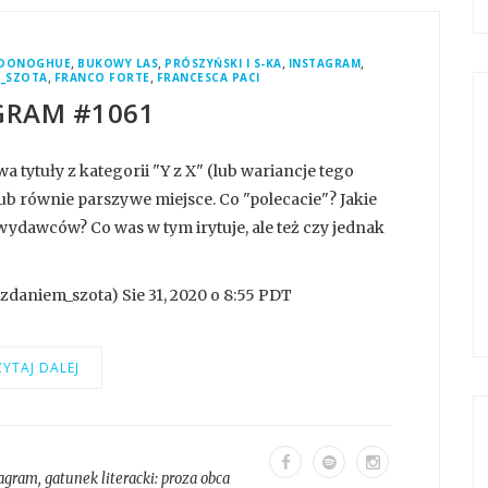
,
,
,
,
 DONOGHUE
BUKOWY LAS
PRÓSZYŃSKI I S-KA
INSTAGRAM
,
,
_SZOTA
FRANCO FORTE
FRANCESCA PACI
GRAM #1061
tytuły z kategorii "Y z X" (lub wariancje tego
ub równie parszywe miejsce. Co "polecacie"? Jakie
 wydawców? Co was w tym irytuje, ale też czy jednak
daniem_szota) Sie 31, 2020 o 8:55 PDT
YTAJ DALEJ
tagram
, gatunek literacki:
proza obca