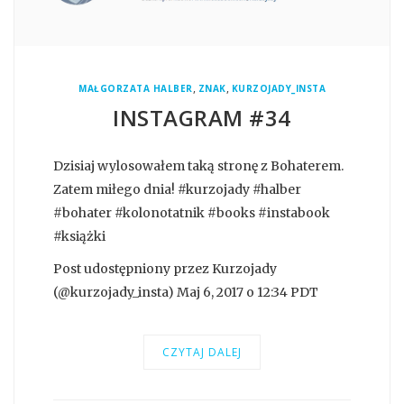
,
,
MAŁGORZATA HALBER
ZNAK
KURZOJADY_INSTA
INSTAGRAM #34
Dzisiaj wylosowałem taką stronę z Bohaterem.
Zatem miłego dnia! #kurzojady #halber
#bohater #kolonotatnik #books #instabook
#książki
Post udostępniony przez Kurzojady
(@kurzojady_insta) Maj 6, 2017 o 12:34 PDT
CZYTAJ DALEJ