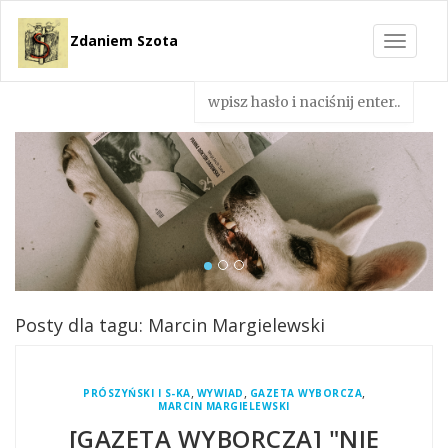
Zdaniem Szota
Toggle
navigat
Posty dla tagu: Marcin Margielewski
,
,
,
PRÓSZYŃSKI I S-KA
WYWIAD
GAZETA WYBORCZA
MARCIN MARGIELEWSKI
[GAZETA WYBORCZA] "NIE