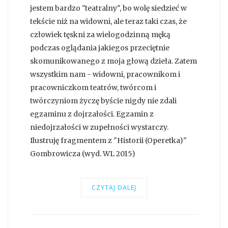
jestem bardzo "teatralny", bo wolę siedzieć w
tekście niż na widowni, ale teraz taki czas, że
człowiek tęskni za wielogodzinną męką
podczas oglądania jakiegos przeciętnie
skomunikowanego z moja głową dzieła. Zatem
wszystkim nam - widowni, pracownikom i
pracowniczkom teatrów, twórcom i
twórczyniom życzę byście nigdy nie zdali
egzaminu z dojrzałości. Egzamin z
niedojrzałości w zupełności wystarczy.
Ilustruję fragmentem z "Historii (Operetka)"
Gombrowicza (wyd. WL 2015)
CZYTAJ DALEJ