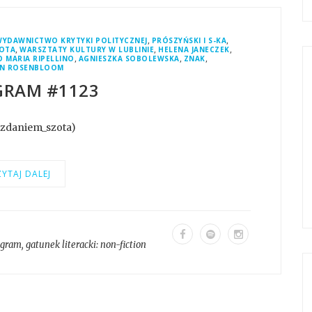
,
,
WYDAWNICTWO KRYTYKI POLITYCZNEJ
PRÓSZYŃSKI I S-KA
,
,
,
ZOTA
WARSZTATY KULTURY W LUBLINIE
HELENA JANECZEK
,
,
,
 MARIA RIPELLINO
AGNIESZKA SOBOLEWSKA
ZNAK
N ROSENBLOOM
GRAM #1123
@zdaniem_szota)
YTAJ DALEJ
agram
, gatunek literacki:
non-fiction