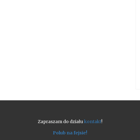
Zapraszam do działu
kontakt
!
Polub na fejsie!