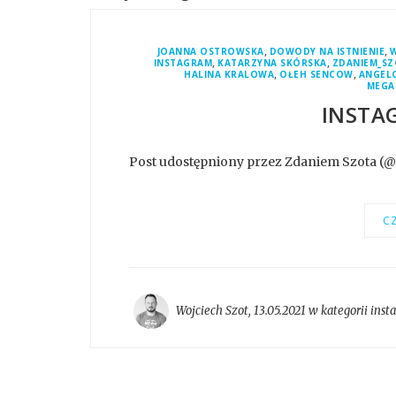
,
,
JOANNA OSTROWSKA
DOWODY NA ISTNIENIE
,
,
INSTAGRAM
KATARZYNA SKÓRSKA
ZDANIEM_S
,
,
HALINA KRALOWA
OŁEH SENCOW
ANGELO
MEGA
INSTA
Post udostępniony przez Zdaniem Szota (
CZ
Wojciech Szot
,
13.05.2021 w kategorii
inst