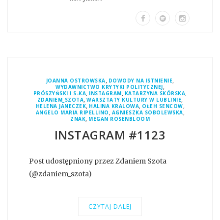
,
,
JOANNA OSTROWSKA
DOWODY NA ISTNIENIE
,
WYDAWNICTWO KRYTYKI POLITYCZNEJ
,
,
,
PRÓSZYŃSKI I S-KA
INSTAGRAM
KATARZYNA SKÓRSKA
,
,
ZDANIEM_SZOTA
WARSZTATY KULTURY W LUBLINIE
,
,
,
HELENA JANECZEK
HALINA KRALOWA
OŁEH SENCOW
,
,
ANGELO MARIA RIPELLINO
AGNIESZKA SOBOLEWSKA
,
ZNAK
MEGAN ROSENBLOOM
INSTAGRAM #1123
Post udostępniony przez Zdaniem Szota
(@zdaniem_szota)
CZYTAJ DALEJ