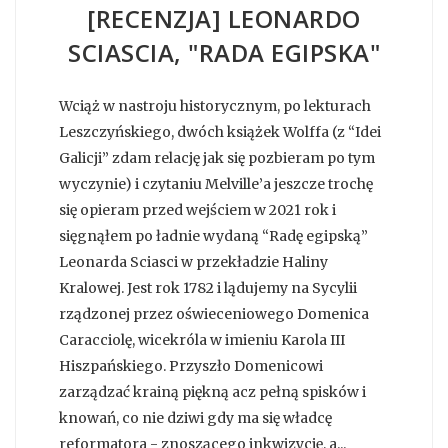
[RECENZJA] LEONARDO
SCIASCIA, "RADA EGIPSKA"
Wciąż w nastroju historycznym, po lekturach
Leszczyńskiego, dwóch książek Wolffa (z “Idei
Galicji” zdam relację jak się pozbieram po tym
wyczynie) i czytaniu Melville’a jeszcze trochę
się opieram przed wejściem w 2021 rok i
sięgnąłem po ładnie wydaną “Radę egipską”
Leonarda Sciasci w przekładzie Haliny
Kralowej. Jest rok 1782 i lądujemy na Sycylii
rządzonej przez oświeceniowego Domenica
Caracciolę, wicekróla w imieniu Karola III
Hiszpańskiego. Przyszło Domenicowi
zarządzać krainą piękną acz pełną spisków i
knowań, co nie dziwi gdy ma się władcę
reformatora - znoszącego inkwizycję, a...