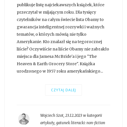
publikuje listę najciekawszych książek, które
przeczytał w mijającym roku. Dla tysięcy
czytelników na całym świecie lista Obamy to
gwarancja inteligentnej rozrywki i ważnych
tematów, o których mówią nie tylko
Amerykanie. Kto znalazł się na tegorocznej
liście? Oczywiście na liście Obamy nie zabrakło
miejsca dla Jamesa McBride'a i jego "The
Heaven & Earth Grocery Store". Książka
urodzonego w 1957 roku amerykańskiego...
CZYTAJ DALEJ
Wojciech Szot
,
23.12.2023 w kategorii
artykuły
, gatunek literacki:
non-fiction