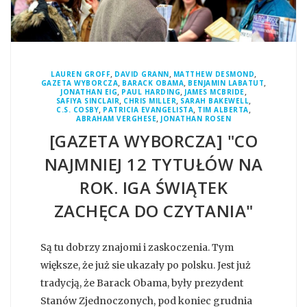
,
,
,
LAUREN GROFF
DAVID GRANN
MATTHEW DESMOND
,
,
,
GAZETA WYBORCZA
BARACK OBAMA
BENJAMIN LABATUT
,
,
,
JONATHAN EIG
PAUL HARDING
JAMES MCBRIDE
,
,
,
SAFIYA SINCLAIR
CHRIS MILLER
SARAH BAKEWELL
,
,
,
C.S. COSBY
PATRICIA EVANGELISTA
TIM ALBERTA
,
ABRAHAM VERGHESE
JONATHAN ROSEN
[GAZETA WYBORCZA] "CO
NAJMNIEJ 12 TYTUŁÓW NA
ROK. IGA ŚWIĄTEK
ZACHĘCA DO CZYTANIA"
Są tu dobrzy znajomi i zaskoczenia. Tym
większe, że już sie ukazały po polsku. Jest już
tradycją, że Barack Obama, były prezydent
Stanów Zjednoczonych, pod koniec grudnia