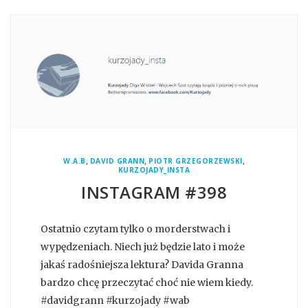
,
,
,
W.A.B
DAVID GRANN
PIOTR GRZEGORZEWSKI
KURZOJADY_INSTA
INSTAGRAM #398
Ostatnio czytam tylko o morderstwach i
wypędzeniach. Niech już będzie lato i może
jakaś radośniejsza lektura? Davida Granna
bardzo chcę przeczytać choć nie wiem kiedy.
#davidgrann #kurzojady #wab