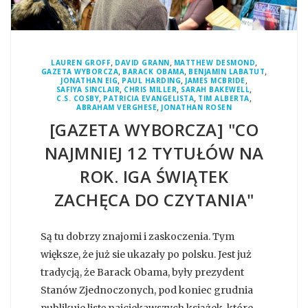
,
,
,
LAUREN GROFF
DAVID GRANN
MATTHEW DESMOND
,
,
,
GAZETA WYBORCZA
BARACK OBAMA
BENJAMIN LABATUT
,
,
,
JONATHAN EIG
PAUL HARDING
JAMES MCBRIDE
,
,
,
SAFIYA SINCLAIR
CHRIS MILLER
SARAH BAKEWELL
,
,
,
C.S. COSBY
PATRICIA EVANGELISTA
TIM ALBERTA
,
ABRAHAM VERGHESE
JONATHAN ROSEN
[GAZETA WYBORCZA] "CO
NAJMNIEJ 12 TYTUŁÓW NA
ROK. IGA ŚWIĄTEK
ZACHĘCA DO CZYTANIA"
Są tu dobrzy znajomi i zaskoczenia. Tym
większe, że już sie ukazały po polsku. Jest już
tradycją, że Barack Obama, były prezydent
Stanów Zjednoczonych, pod koniec grudnia