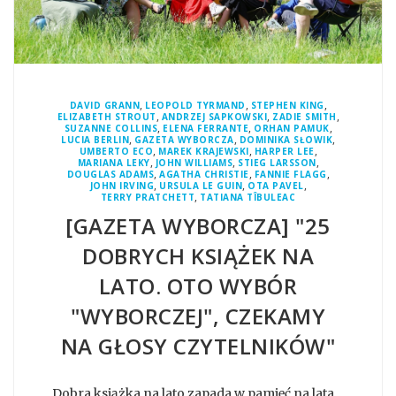
,
,
,
DAVID GRANN
LEOPOLD TYRMAND
STEPHEN KING
,
,
,
ELIZABETH STROUT
ANDRZEJ SAPKOWSKI
ZADIE SMITH
,
,
,
SUZANNE COLLINS
ELENA FERRANTE
ORHAN PAMUK
,
,
,
LUCIA BERLIN
GAZETA WYBORCZA
DOMINIKA SŁOWIK
,
,
,
UMBERTO ECO
MAREK KRAJEWSKI
HARPER LEE
,
,
,
MARIANA LEKY
JOHN WILLIAMS
STIEG LARSSON
,
,
,
DOUGLAS ADAMS
AGATHA CHRISTIE
FANNIE FLAGG
,
,
,
JOHN IRVING
URSULA LE GUIN
OTA PAVEL
,
TERRY PRATCHETT
TATIANA TÎBULEAC
[GAZETA WYBORCZA] "25
DOBRYCH KSIĄŻEK NA
LATO. OTO WYBÓR
"WYBORCZEJ", CZEKAMY
NA GŁOSY CZYTELNIKÓW"
Dobra książka na lato zapada w pamięć na lata.