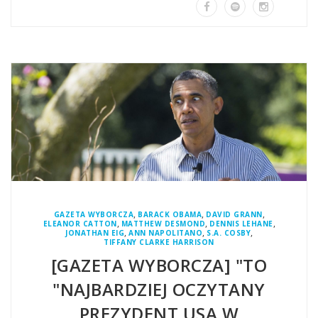
,
,
,
GAZETA WYBORCZA
BARACK OBAMA
DAVID GRANN
,
,
,
ELEANOR CATTON
MATTHEW DESMOND
DENNIS LEHANE
,
,
,
JONATHAN EIG
ANN NAPOLITANO
S.A. COSBY
TIFFANY CLARKE HARRISON
[GAZETA WYBORCZA] "TO
"NAJBARDZIEJ OCZYTANY
PREZYDENT USA W