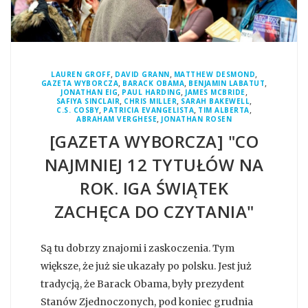
,
,
,
LAUREN GROFF
DAVID GRANN
MATTHEW DESMOND
,
,
,
GAZETA WYBORCZA
BARACK OBAMA
BENJAMIN LABATUT
,
,
,
JONATHAN EIG
PAUL HARDING
JAMES MCBRIDE
,
,
,
SAFIYA SINCLAIR
CHRIS MILLER
SARAH BAKEWELL
,
,
,
C.S. COSBY
PATRICIA EVANGELISTA
TIM ALBERTA
,
ABRAHAM VERGHESE
JONATHAN ROSEN
[GAZETA WYBORCZA] "CO
NAJMNIEJ 12 TYTUŁÓW NA
ROK. IGA ŚWIĄTEK
ZACHĘCA DO CZYTANIA"
Są tu dobrzy znajomi i zaskoczenia. Tym
większe, że już sie ukazały po polsku. Jest już
tradycją, że Barack Obama, były prezydent
Stanów Zjednoczonych, pod koniec grudnia