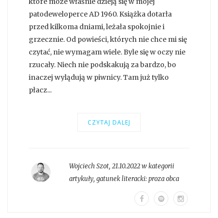
które może właśnie dzieją się w mojej
patodeweloperce AD 1960. Książka dotarła
przed kilkoma dniami, leżała spokojnie i
grzecznie. Od powieści, których nie chce mi się
czytać, nie wymagam wiele. Byle się w oczy nie
rzucały. Niech nie podskakują za bardzo, bo
inaczej wylądują w piwnicy. Tam już tylko
płacz...
CZYTAJ DALEJ
Wojciech Szot
,
21.10.2022 w kategorii
artykuły
, gatunek literacki:
proza obca