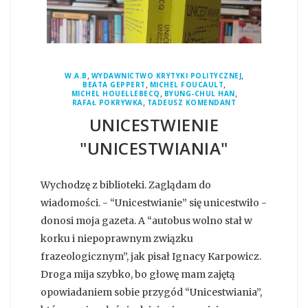
,
,
W.A.B
WYDAWNICTWO KRYTYKI POLITYCZNEJ
,
,
BEATA GEPPERT
MICHEL FOUCAULT
,
,
MICHEL HOUELLEBECQ
BYUNG-CHUL HAN
,
RAFAŁ POKRYWKA
TADEUSZ KOMENDANT
UNICESTWIENIE
"UNICESTWIANIA"
Wychodzę z biblioteki. Zaglądam do
wiadomości. - “Unicestwianie” się unicestwiło -
donosi moja gazeta. A “autobus wolno stał w
korku i niepoprawnym związku
frazeologicznym”, jak pisał Ignacy Karpowicz.
Droga mija szybko, bo głowę mam zajętą
opowiadaniem sobie przygód “Unicestwiania”,