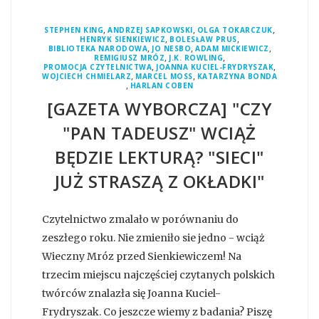
,
,
,
STEPHEN KING
ANDRZEJ SAPKOWSKI
OLGA TOKARCZUK
,
,
HENRYK SIENKIEWICZ
BOLESŁAW PRUS
,
,
,
BIBLIOTEKA NARODOWA
JO NESBO
ADAM MICKIEWICZ
,
,
REMIGIUSZ MRÓZ
J.K. ROWLING
,
,
PROMOCJA CZYTELNICTWA
JOANNA KUCIEL-FRYDRYSZAK
,
,
WOJCIECH CHMIELARZ
MARCEL MOSS
KATARZYNA BONDA
,
HARLAN COBEN
[GAZETA WYBORCZA] "CZY
"PAN TADEUSZ" WCIĄŻ
BĘDZIE LEKTURĄ? "SIECI"
JUŻ STRASZĄ Z OKŁADKI"
Czytelnictwo zmalało w porównaniu do
zeszłego roku. Nie zmieniło sie jedno - wciąż
Wieczny Mróz przed Sienkiewiczem! Na
trzecim miejscu najczęściej czytanych polskich
twórców znalazła się Joanna Kuciel-
Frydryszak. Co jeszcze wiemy z badania? Piszę