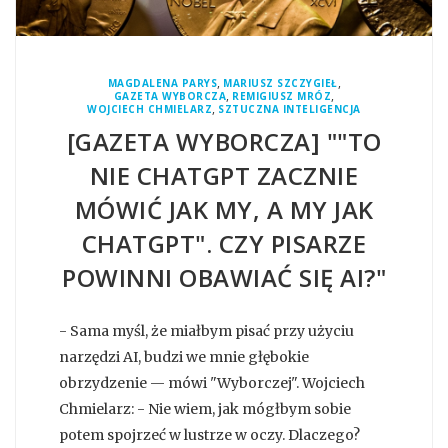
,
,
MAGDALENA PARYS
MARIUSZ SZCZYGIEŁ
,
,
GAZETA WYBORCZA
REMIGIUSZ MRÓZ
,
WOJCIECH CHMIELARZ
SZTUCZNA INTELIGENCJA
[GAZETA WYBORCZA] ""TO
NIE CHATGPT ZACZNIE
MÓWIĆ JAK MY, A MY JAK
CHATGPT". CZY PISARZE
POWINNI OBAWIAĆ SIĘ AI?"
- Sama myśl, że miałbym pisać przy użyciu
narzędzi AI, budzi we mnie głębokie
obrzydzenie — mówi "Wyborczej". Wojciech
Chmielarz: - Nie wiem, jak mógłbym sobie
potem spojrzeć w lustrze w oczy. Dlaczego?