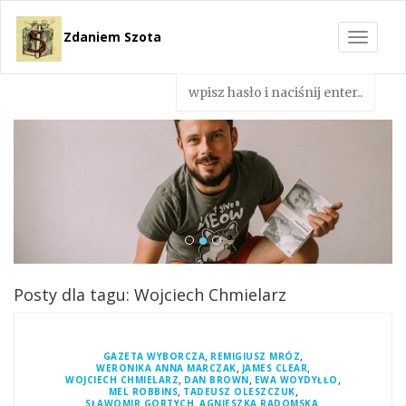
Zdaniem Szota
Toggle
navigat
Posty dla tagu: Wojciech Chmielarz
,
,
GAZETA WYBORCZA
REMIGIUSZ MRÓZ
,
,
WERONIKA ANNA MARCZAK
JAMES CLEAR
,
,
,
WOJCIECH CHMIELARZ
DAN BROWN
EWA WOYDYŁŁO
,
,
MEL ROBBINS
TADEUSZ OLESZCZUK
,
,
SŁAWOMIR GORTYCH
AGNIESZKA RADOMSKA