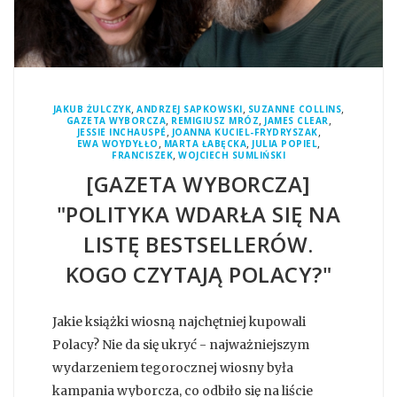
,
,
,
JAKUB ŻULCZYK
ANDRZEJ SAPKOWSKI
SUZANNE COLLINS
,
,
,
GAZETA WYBORCZA
REMIGIUSZ MRÓZ
JAMES CLEAR
,
,
JESSIE INCHAUSPÉ
JOANNA KUCIEL-FRYDRYSZAK
,
,
,
EWA WOYDYŁŁO
MARTA ŁABĘCKA
JULIA POPIEL
,
FRANCISZEK
WOJCIECH SUMLIŃSKI
[GAZETA WYBORCZA]
"POLITYKA WDARŁA SIĘ NA
LISTĘ BESTSELLERÓW.
KOGO CZYTAJĄ POLACY?"
Jakie książki wiosną najchętniej kupowali
Polacy? Nie da się ukryć - najważniejszym
wydarzeniem tegorocznej wiosny była
kampania wyborcza, co odbiło się na liście