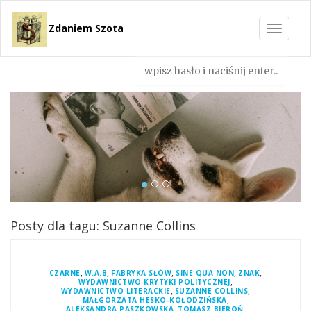
Zdaniem Szota
Toggle
navigat
Posty dla tagu: Suzanne Collins
,
,
,
,
,
CZARNE
W.A.B
FABRYKA SŁÓW
SINE QUA NON
ZNAK
,
WYDAWNICTWO KRYTYKI POLITYCZNEJ
,
,
WYDAWNICTWO LITERACKIE
SUZANNE COLLINS
,
MAŁGORZATA HESKO-KOŁODZIŃSKA
,
,
ALEKSANDRA PASZKOWSKA
TOMASZ BIEROŃ