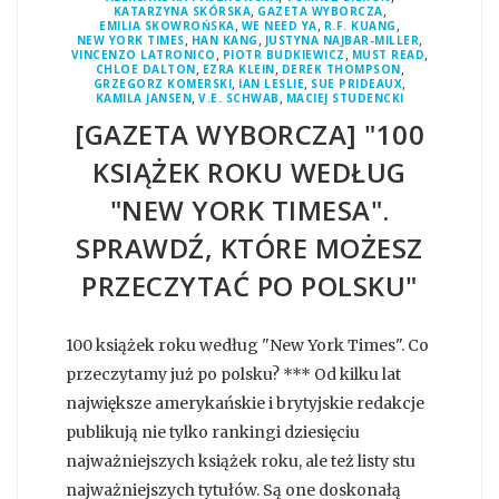
,
,
KATARZYNA SKÓRSKA
GAZETA WYBORCZA
,
,
,
EMILIA SKOWROŃSKA
WE NEED YA
R.F. KUANG
,
,
,
NEW YORK TIMES
HAN KANG
JUSTYNA NAJBAR-MILLER
,
,
,
VINCENZO LATRONICO
PIOTR BUDKIEWICZ
MUST READ
,
,
,
CHLOE DALTON
EZRA KLEIN
DEREK THOMPSON
,
,
,
GRZEGORZ KOMERSKI
IAN LESLIE
SUE PRIDEAUX
,
,
KAMILA JANSEN
V.E. SCHWAB
MACIEJ STUDENCKI
[GAZETA WYBORCZA] "100
KSIĄŻEK ROKU WEDŁUG
"NEW YORK TIMESA".
SPRAWDŹ, KTÓRE MOŻESZ
PRZECZYTAĆ PO POLSKU"
100 książek roku według "New York Times". Co
przeczytamy już po polsku? *** Od kilku lat
największe amerykańskie i brytyjskie redakcje
publikują nie tylko rankingi dziesięciu
najważniejszych książek roku, ale też listy stu
najważniejszych tytułów. Są one doskonałą