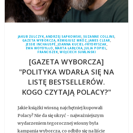
,
,
,
JAKUB ŻULCZYK
ANDRZEJ SAPKOWSKI
SUZANNE COLLINS
,
,
,
GAZETA WYBORCZA
REMIGIUSZ MRÓZ
JAMES CLEAR
,
,
JESSIE INCHAUSPÉ
JOANNA KUCIEL-FRYDRYSZAK
,
,
,
EWA WOYDYŁŁO
MARTA ŁABĘCKA
JULIA POPIEL
,
FRANCISZEK
WOJCIECH SUMLIŃSKI
[GAZETA WYBORCZA]
"POLITYKA WDARŁA SIĘ NA
LISTĘ BESTSELLERÓW.
KOGO CZYTAJĄ POLACY?"
Jakie książki wiosną najchętniej kupowali
Polacy? Nie da się ukryć - najważniejszym
wydarzeniem tegorocznej wiosny była
kampania wyborcza, co odbiło się na liście