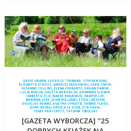
,
,
,
DAVID GRANN
LEOPOLD TYRMAND
STEPHEN KING
,
,
,
ELIZABETH STROUT
ANDRZEJ SAPKOWSKI
ZADIE SMITH
,
,
,
SUZANNE COLLINS
ELENA FERRANTE
ORHAN PAMUK
,
,
,
LUCIA BERLIN
GAZETA WYBORCZA
DOMINIKA SŁOWIK
,
,
,
UMBERTO ECO
MAREK KRAJEWSKI
HARPER LEE
,
,
,
MARIANA LEKY
JOHN WILLIAMS
STIEG LARSSON
,
,
,
DOUGLAS ADAMS
AGATHA CHRISTIE
FANNIE FLAGG
,
,
,
JOHN IRVING
URSULA LE GUIN
OTA PAVEL
,
TERRY PRATCHETT
TATIANA TÎBULEAC
[GAZETA WYBORCZA] "25
DOBRYCH KSIĄŻEK NA