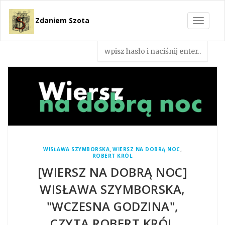
Zdaniem Szota
Toggle
navigat
,
,
WISŁAWA SZYMBORSKA
WIERSZ NA DOBRĄ NOC
ROBERT KRÓL
[WIERSZ NA DOBRĄ NOC]
WISŁAWA SZYMBORSKA,
"WCZESNA GODZINA",
CZYTA ROBERT KRÓL