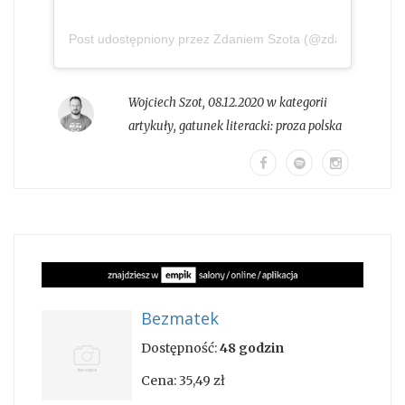
Post udostępniony przez Zdaniem Szota (@zdaniem_szot
Wojciech Szot
,
08.12.2020 w kategorii
artykuły
, gatunek literacki:
proza polska
Bezmatek
Dostępność:
48 godzin
Cena:
35,49 zł