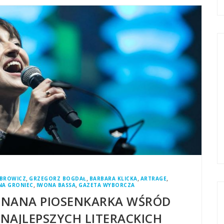
,
,
,
,
BROWICZ
GRZEGORZ BOGDAŁ
BARBARA KLICKA
ARTRAGE
,
,
NA GRONIEC
IWONA BASSA
GAZETA WYBORCZA
ZNANA PIOSENKARKA WŚRÓD
NAJLEPSZYCH LITERACKICH