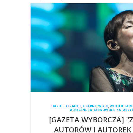
,
,
,
BIURO LITERACKIE
CZARNE
W.A.B
WITOLD GOM
,
ALEKSANDRA TARNOWSKA
KATARZY
[GAZETA WYBORCZA] "
AUTORÓW I AUTOREK 