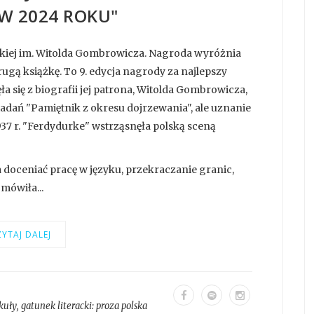
W 2024 ROKU"
iej im. Witolda Gombrowicza. Nagroda wyróżnia
rugą książkę. To 9. edycja nagrody za najlepszy
ła się z biografii jej patrona, Witolda Gombrowicza,
adań "Pamiętnik z okresu dojrzewania", ale uznanie
37 r. "Ferdydurke" wstrząsnęła polską sceną
doceniać pracę w języku, przekraczanie granic,
mówiła...
YTAJ DALEJ
kuły
, gatunek literacki:
proza polska