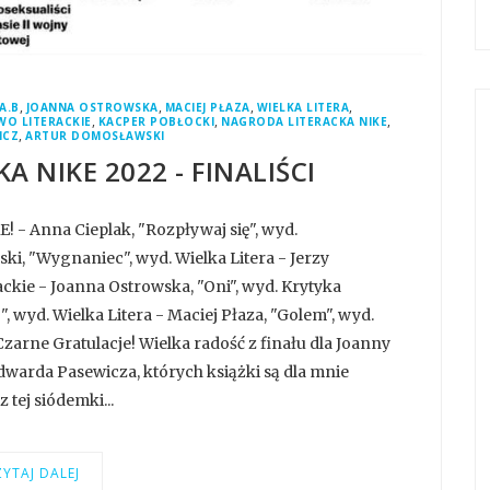
,
,
,
,
A.B
JOANNA OSTROWSKA
MACIEJ PŁAZA
WIELKA LITERA
,
,
,
O LITERACKIE
KACPER POBŁOCKI
NAGRODA LITERACKA NIKE
,
ICZ
ARTUR DOMOSŁAWSKI
 NIKE 2022 - FINALIŚCI
 - Anna Cieplak, "Rozpływaj się", wyd.
i, "Wygnaniec", wyd. Wielka Litera - Jerzy
ackie - Joanna Ostrowska, "Oni", wyd. Krytyka
 wyd. Wielka Litera - Maciej Płaza, "Golem", wyd.
arne Gratulacje! Wielka radość z finału dla Joanny
Edwarda Pasewicza, których książki są dla mnie
tej siódemki...
YTAJ DALEJ