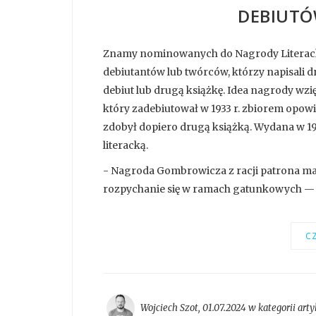
DEBIUTÓ
Znamy nominowanych do Nagrody Literack
debiutantów lub twórców, którzy napisali d
debiut lub drugą książkę. Idea nagrody wzię
który zadebiutował w 1933 r. zbiorem opowi
zdobył dopiero drugą książką. Wydana w 19
literacką.
- Nagroda Gombrowicza z racji patrona ma 
rozpychanie się w ramach gatunkowych — 
CZ
Wojciech Szot
,
01.07.2024 w kategorii
arty