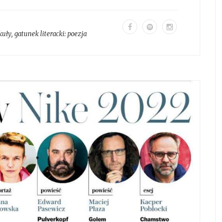
kuły
, gatunek literacki:
poezja