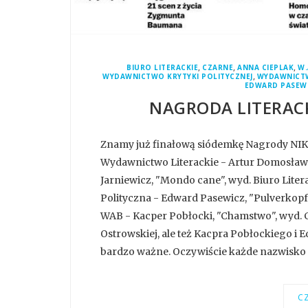
,
,
,
BIURO LITERACKIE
CZARNE
ANNA CIEPLAK
W.
,
WYDAWNICTWO KRYTYKI POLITYCZNEJ
WYDAWNICTW
EDWARD PASEW
NAGRODA LITERACKA
Znamy już finałową siódemkę Nagrody NIKE!
Wydawnictwo Literackie - Artur Domosławsk
Jarniewicz, "Mondo cane", wyd. Biuro Liter
Polityczna - Edward Pasewicz, "Pulverkopf",
WAB - Kacper Pobłocki, "Chamstwo", wyd. Cz
Ostrowskiej, ale też Kacpra Pobłockiego i 
bardzo ważne. Oczywiście każde nazwisko z 
CZ