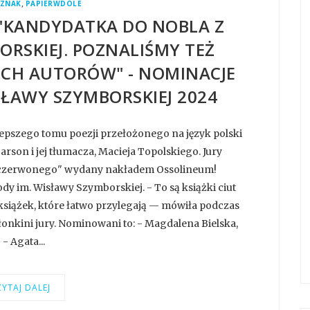
,
ZNAK
PAPIERWDOLE
"KANDYDATKA DO NOBLA Z
ORSKIEJ. POZNALIŚMY TEŻ
ICH AUTORÓW" - NOMINACJE
SŁAWY SZYMBORSKIEJ 2024
epszego tomu poezji przełożonego na język polski
son i jej tłumacza, Macieja Topolskiego. Jury
a czerwonego" wydany nakładem Ossolineum!
y im. Wisławy Szymborskiej. - To są książki ciut
książek, które łatwo przylegają — mówiła podczas
nkini jury. Nominowani to: - Magdalena Bielska,
- Agata...
YTAJ DALEJ