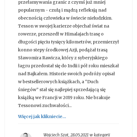
przełamywania granic z czymś już mniej
popularnym - czułą i mądrą refleksją nad
obecnością człowieka w świecie nieludzkim.
Tesson w swojej karierze objechał świat na
rowerze, przeszedł w Himalajach trasę o
długości pięciu tysięcy kilometrów, przemierzył
konno stepy środkowej Azji, podążał trasą
Sławomira Rawicza, który z syberyjskiego
łagru przedostał się do Indii i pół roku mieszkał
nad Bajkałem. Historie swoich podróży opisał
w bestsellerowych książkach, a “Duch
śniegów” stał się najlepiej sprzedającą się
książką we Francji w 2019 roku. Nie brakuje
Tessonowi zuchwałości...
Więcej jak klikniecie...
Wojciech Szot
,
28.05.2021 w kategorii