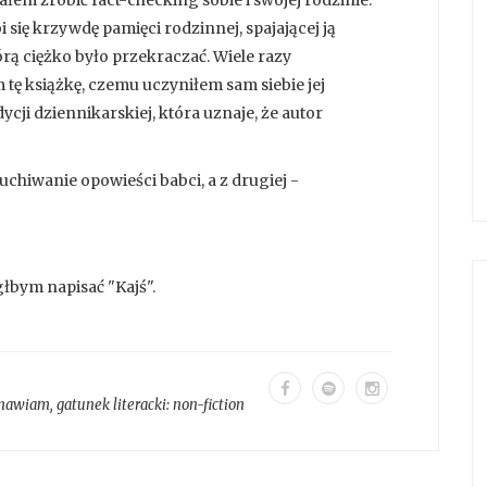
łem zrobić fact-checking sobie i swojej rodzinie.
 się krzywdę pamięci rodzinnej, spajającej ją
órą ciężko było przekraczać. Wiele razy
 tę książkę, czemu uczyniłem sam siebie jej
ji dziennikarskiej, która uznaje, że autor
łuchiwanie opowieści babci, a z drugiej -
głbym napisać "Kajś".
mawiam
, gatunek literacki:
non-fiction