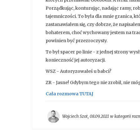
których przemawiał Goebbels. A teraz musia
Porządkując, konturując, nadając ramy, robi
tajemniczości. To była dla mnie granica, kt
zastanawiałem się, czy dobrze, że napisałem
bohaterem, choć wychowany jestem na tradyc
powinien być przezroczysty.
To był spacer po linie - z jednej strony wys
konieczność jej autoryzacji.
WSZ - Autoryzowałeś u babci?
ZR - Jasne! Gdybym tego nie zrobił, nie mó
Cała rozmowa TUTAJ
Wojciech Szot
,
08.09.2021 w kategorii
roz