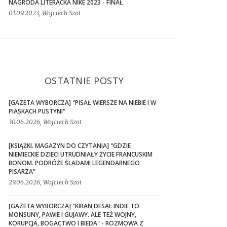
NAGRODA LITERACKA NIKE 2023 - FINAŁ
01.09.2023, Wojciech Szot
OSTATNIE POSTY
[GAZETA WYBORCZA] "PISAŁ WIERSZE NA NIEBIE I W
PIASKACH PUSTYNI"
30.06.2026, Wojciech Szot
[KSIĄŻKI. MAGAZYN DO CZYTANIA] "GDZIE
NIEMIECKIE DZIECI UTRUDNIAŁY ŻYCIE FRANCUSKIM
BONOM. PODRÓŻE ŚLADAMI LEGENDARNEGO
PISARZA"
29.06.2026, Wojciech Szot
[GAZETA WYBORCZA] "KIRAN DESAI: INDIE TO
MONSUNY, PAWIE I GUJAWY. ALE TEŻ WOJNY,
KORUPCJA, BOGACTWO I BIEDA" - ROZMOWA Z