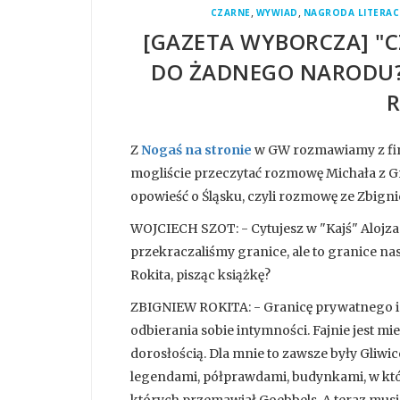
,
,
CZARNE
WYWIAD
NAGRODA LITERAC
[GAZETA WYBORCZA] "
DO ŻADNEGO NARODU?"
R
Z
Nogaś na stronie
w GW rozmawiamy z fina
mogliście przeczytać rozmowę Michała z G
opowieść o Śląsku, czyli rozmowę ze Zbign
WOJCIECH SZOT: - Cytujesz w "Kajś" Alojza 
przekraczaliśmy granice, ale to granice na
Rokita, pisząc książkę?
ZBIGNIEW ROKITA: - Granicę prywatnego i 
odbierania sobie intymności. Fajnie jest mi
dorosłością. Dla mnie to zawsze były Gliwic
legendami, półprawdami, budynkami, w któr