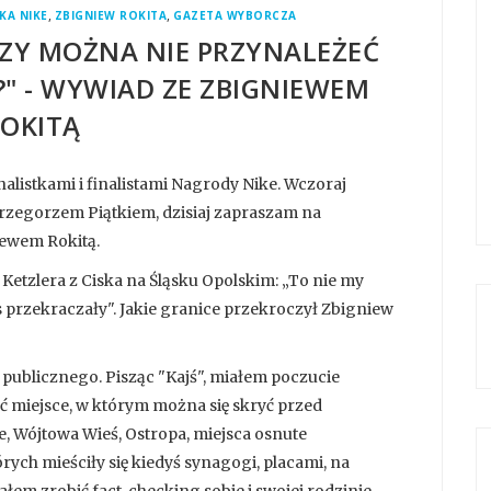
,
,
KA NIKE
ZBIGNIEW ROKITA
GAZETA WYBORCZA
CZY MOŻNA NIE PRZYNALEŻEĆ
 - WYWIAD ZE ZBIGNIEWEM
OKITĄ
listkami i finalistami Nagrody Nike. Wczoraj
rzegorzem Piątkiem, dzisiaj zapraszam na
iewem Rokitą.
Ketzlera z Ciska na Śląsku Opolskim: „To nie my
s przekraczały". Jakie granice przekroczył Zbigniew
publicznego. Pisząc "Kajś", miałem poczucie
eć miejsce, w którym można się skryć przed
e, Wójtowa Wieś, Ostropa, miejsca osnute
ych mieściły się kiedyś synagogi, placami, na