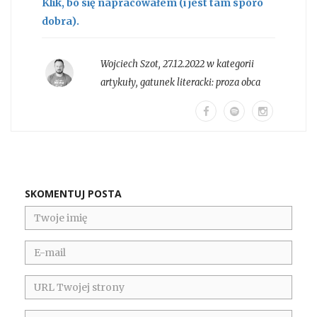
Klik, bo się napracowałem (i jest tam sporo
dobra).
Wojciech Szot
,
27.12.2022 w kategorii
artykuły
, gatunek literacki:
proza obca
SKOMENTUJ POSTA