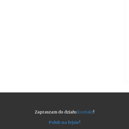
Zapraszam do działu
kontakt
!
Polub na fejsie!