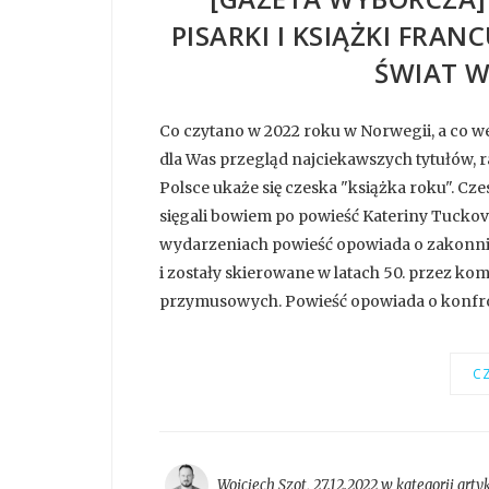
PISARKI I KSIĄŻKI FRAN
ŚWIAT W
Co czytano w 2022 roku w Norwegii, a co w
dla Was przegląd najciekawszych tytułów, r
Polsce ukaże się czeska "książka roku". Czes
sięgali bowiem po powieść Kateriny Tuckov
wydarzeniach powieść opowiada o zakonnic
i zostały skierowane w latach 50. przez k
przymusowych. Powieść opowiada o konfront
CZ
Wojciech Szot
,
27.12.2022 w kategorii
arty