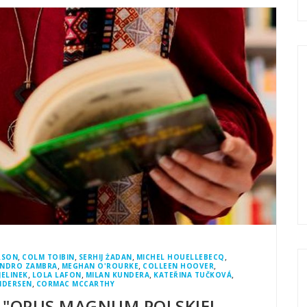
,
,
,
,
RSON
COLM TOIBIN
SERHIJ ŻADAN
MICHEL HOUELLEBECQ
,
,
,
ANDRO ZAMBRA
MEGHAN O'ROURKE
COLLEEN HOOVER
,
,
,
,
JELINEK
LOLA LAFON
MILAN KUNDERA
KATEŘINA TUČKOVÁ
,
NDERSEN
CORMAC MCCARTHY
 "OPUS MAGNUM POLSKIEJ