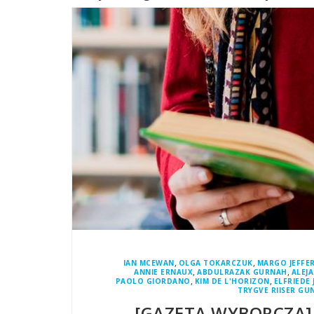
,
,
IAN MCEWAN
OLGA TOKARCZUK
MARGO JEFFE
,
,
ANNIE ERNAUX
ABDULRAZAK GURNAH
ALEJ
,
,
PAOLO GIORDANO
KIM DE L'HORIZON
ELFRIEDE 
TRYGVE RIISER GU
[GAZETA WYBORCZA]