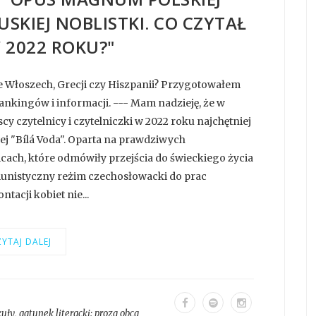
CUSKIEJ NOBLISTKI. CO CZYTAŁ
 2022 ROKU?"
e Włoszech, Grecji czy Hiszpanii? Przygotowałem
ankingów i informacji. --- Mam nadzieję, że w
cy czytelnicy i czytelniczki w 2022 roku najchętniej
ej "Bílá Voda". Oparta na prawdziwych
ach, które odmówiły przejścia do świeckiego życia
omunistyczny reżim czechosłowacki do prac
acji kobiet nie...
YTAJ DALEJ
kuły
, gatunek literacki:
proza obca