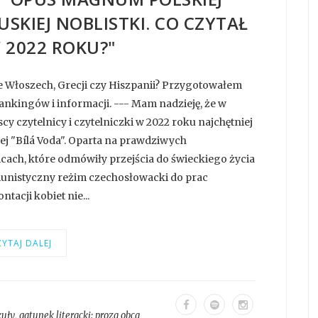
CUSKIEJ NOBLISTKI. CO CZYTAŁ
 2022 ROKU?"
e Włoszech, Grecji czy Hiszpanii? Przygotowałem
ankingów i informacji. --- Mam nadzieję, że w
cy czytelnicy i czytelniczki w 2022 roku najchętniej
ej "Bílá Voda". Oparta na prawdziwych
ach, które odmówiły przejścia do świeckiego życia
omunistyczny reżim czechosłowacki do prac
acji kobiet nie...
YTAJ DALEJ
kuły
, gatunek literacki:
proza obca