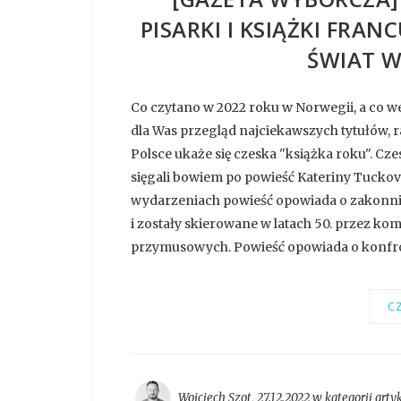
PISARKI I KSIĄŻKI FRAN
ŚWIAT W
Co czytano w 2022 roku w Norwegii, a co w
dla Was przegląd najciekawszych tytułów, r
Polsce ukaże się czeska "książka roku". Czes
sięgali bowiem po powieść Kateriny Tuckov
wydarzeniach powieść opowiada o zakonnic
i zostały skierowane w latach 50. przez k
przymusowych. Powieść opowiada o konfront
CZ
Wojciech Szot
,
27.12.2022 w kategorii
arty