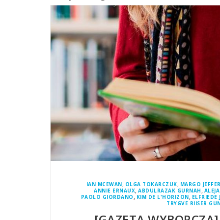
,
,
IAN MCEWAN
OLGA TOKARCZUK
MARGO JEFFE
,
,
ANNIE ERNAUX
ABDULRAZAK GURNAH
ALEJ
,
,
PAOLO GIORDANO
KIM DE L'HORIZON
ELFRIEDE 
TRYGVE RIISER GU
[GAZETA WYBORCZA]