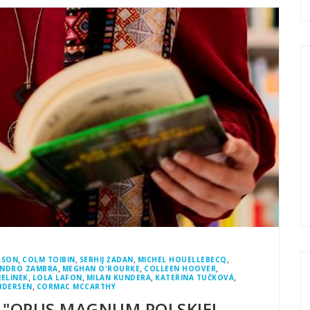
,
,
,
,
RSON
COLM TOIBIN
SERHIJ ŻADAN
MICHEL HOUELLEBECQ
,
,
,
ANDRO ZAMBRA
MEGHAN O'ROURKE
COLLEEN HOOVER
,
,
,
,
JELINEK
LOLA LAFON
MILAN KUNDERA
KATEŘINA TUČKOVÁ
,
NDERSEN
CORMAC MCCARTHY
 "OPUS MAGNUM POLSKIEJ