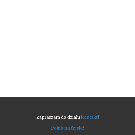
Zapraszam do działu
kontakt
!
Polub na fejsie!