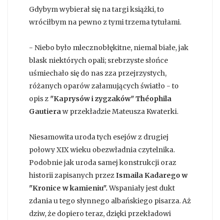
Gdybym wybierał się na targi książki, to
wróciłbym na pewno z tymi trzema tytułami.
- Niebo było mlecznobłękitne, niemal białe, jak
blask niektórych opali; srebrzyste słońce
uśmiechało się do nas zza przejrzystych,
różanych oparów załamujących światło - to
opis z
"Kaprysów i zygzaków" Théophila
Gautiera
w przekładzie Mateusza Kwaterki.
Niesamowita uroda tych esejów z drugiej
połowy XIX wieku obezwładnia czytelnika.
Podobnie jak uroda samej konstrukcji oraz
historii zapisanych przez
Ismaila Kadarego w
"Kronice w kamieniu".
Wspaniały jest dukt
zdania u tego słynnego albańskiego pisarza. Aż
dziw, że dopiero teraz, dzięki przekładowi