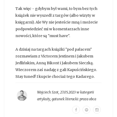
Tak więc - gdybym był wami, to bym bez tych
książek nie wyszedł z targów (albo wizyty w
księgarni). Ale Wy nie jesteście mną i możecie
podpowiedzieć mi w komentarzach inne
nowości, które są "must have".
A dzisiaj na targach książki "pod pałacem"
rozmawiam z Victorem Jestinem i Jakubem
Jedlińskim, Anną Bikont i Jakubem Sieczką.
Wieczorem zaś nadaję z gali Kapuścińskiego.
Stay tuned! I kupcie chociaż tego Kadarego.
Wojciech Szot
,
27.05.2023 w kategorii
artykuły
, gatunek literacki:
proza obca