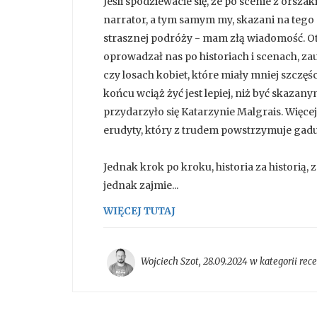
Jeśli spodziewacie się, że po scenie z orsz
narrator, a tym samym my, skazani na tego
strasznej podróży - mam złą wiadomość. Otó
oprowadzał nas po historiach i scenach, z
czy losach kobiet, które miały mniej szczę
końcu wciąż żyć jest lepiej, niż być skaza
przydarzyło się Katarzynie Malgrais. Więce
erudyty, który z trudem powstrzymuje gadu
Jednak krok po kroku, historia za historią,
jednak zajmie...
WIĘCEJ TUTAJ
Wojciech Szot
,
28.09.2024 w kategorii
rec