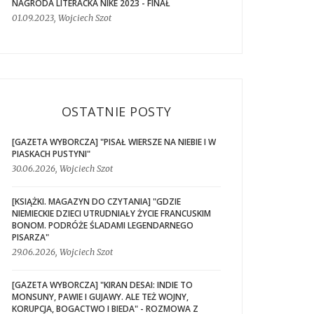
NAGRODA LITERACKA NIKE 2023 - FINAŁ
01.09.2023, Wojciech Szot
OSTATNIE POSTY
[GAZETA WYBORCZA] "PISAŁ WIERSZE NA NIEBIE I W
PIASKACH PUSTYNI"
30.06.2026, Wojciech Szot
[KSIĄŻKI. MAGAZYN DO CZYTANIA] "GDZIE
NIEMIECKIE DZIECI UTRUDNIAŁY ŻYCIE FRANCUSKIM
BONOM. PODRÓŻE ŚLADAMI LEGENDARNEGO
PISARZA"
29.06.2026, Wojciech Szot
[GAZETA WYBORCZA] "KIRAN DESAI: INDIE TO
MONSUNY, PAWIE I GUJAWY. ALE TEŻ WOJNY,
KORUPCJA, BOGACTWO I BIEDA" - ROZMOWA Z