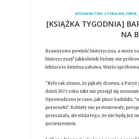
,
,
WYDAWNICTWO LITERACKIE
EMPIK
[KSIĄŻKA TYGODNIA] BA
NA 
Brawurowa powieść historyczna, a może r
historycznej? Jakkolwiek byśmy nie próbowal
lektura to świetna zabawa. Warto spróbowa
“Było tak zimno, że pękały drzewa, a Paryż 
dzień 1673 roku nikt nie przejął się szesn
Uprowadzono je rano, jak pisze Sadulski,
personelu”. Kobiety nie protestowały, pers
przerażała, ale wizja tego, że nie będą już 
pocieszeniem.