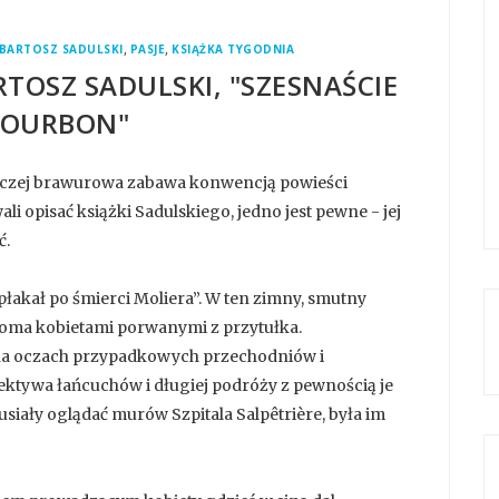
,
,
BARTOSZ SADULSKI
PASJE
KSIĄŻKA TYGODNIA
RTOSZ SADULSKI, "SZESNAŚCIE
BOURBON"
aczej brawurowa zabawa konwencją powieści
i opisać książki Sadulskiego, jedno jest pewne - jej
ć.
płakał po śmierci Moliera”. W ten zimny, smutny
astoma kobietami porwanymi z przytułka.
 “na oczach przypadkowych przechodniów i
pektywa łańcuchów i długiej podróży z pewnością je
musiały oglądać murów Szpitala Salpêtrière, była im