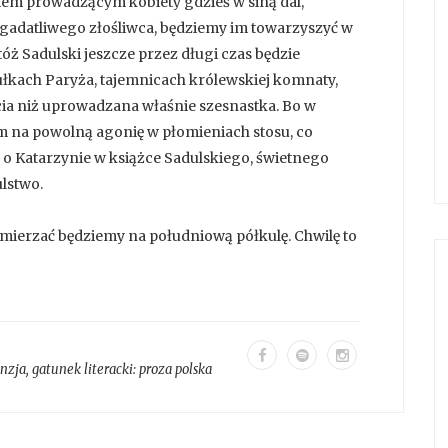
akiem prowadzącym kobiety gdzieś w siną dal,
 gadatliwego złośliwca, będziemy im towarzyszyć w
ż Sadulski jeszcze przez długi czas będzie
aułkach Paryża, tajemnicach królewskiej komnaty,
ścia niż uprowadzana właśnie szesnastka. Bo w
nym na powolną agonię w płomieniach stosu, co
j o Katarzynie w książce Sadulskiego, świetnego
lstwo.
 zmierzać będziemy na południową półkulę. Chwilę to
enzja
, gatunek literacki:
proza polska