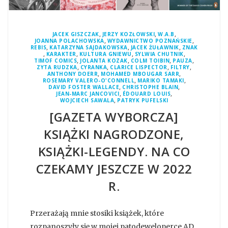
,
,
,
JACEK GISZCZAK
JERZY KOZŁOWSKI
W.A.B
,
,
JOANNA POLACHOWSKA
WYDAWNICTWO POZNAŃSKIE
,
,
,
REBIS
KATARZYNA SAJDAKOWSKA
JACEK ŻUŁAWNIK
ZNAK
,
,
,
,
KARAKTER
KULTURA GNIEWU
SYLWIA CHUTNIK
,
,
,
,
TIMOF COMICS
JOLANTA KOZAK
COLM TOIBIN
PAUZA
,
,
,
,
ZYTA RUDZKA
CYRANKA
CLARICE LISPECTOR
FILTRY
,
,
ANTHONY DOERR
MOHAMED MBOUGAR SARR
,
,
ROSEMARY VALERO-O'CONNELL
MARIKO TAMAKI
,
,
DAVID FOSTER WALLACE
CHRISTOPHE BLAIN
,
,
JEAN-MARC JANCOVICI
ÉDOUARD LOUIS
,
WOJCIECH SAWALA
PATRYK PUFELSKI
[GAZETA WYBORCZA]
KSIĄŻKI NAGRODZONE,
KSIĄŻKI-LEGENDY. NA CO
CZEKAMY JESZCZE W 2022
R.
Przerażają mnie stosiki książek, które
rozpanoszyły się w mojej patodeweloperce AD