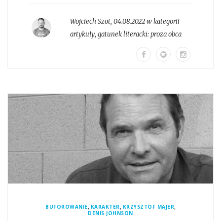
Wojciech Szot
,
04.08.2022 w kategorii
artykuły
, gatunek literacki:
proza obca
,
,
,
BUFOROWANIE
KARAKTER
KRZYSZTOF MAJER
DENIS JOHNSON