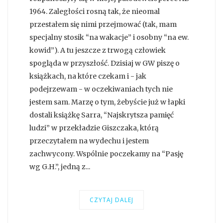
1964. Zaległości rosną tak, że nieomal
przestałem się nimi przejmować (tak, mam
specjalny stosik “na wakacje” i osobny “na ew.
kowid”). A tu jeszcze z trwogą człowiek
spogląda w przyszłość. Dzisiaj w GW piszę o
książkach, na które czekam i - jak
podejrzewam - w oczekiwaniach tych nie
jestem sam. Marzę o tym, żebyście już w łapki
dostali książkę Sarra, “Najskrytsza pamięć
ludzi” w przekładzie Giszczaka, którą
przeczytałem na wydechu i jestem
zachwycony. Wspólnie poczekamy na “Pasję
wg G.H.”, jedną z...
CZYTAJ DALEJ