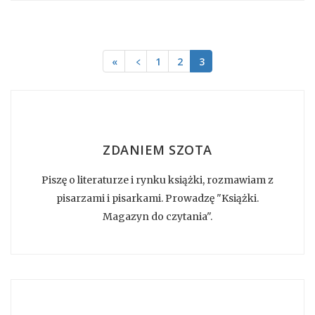
«
﹤
1
2
3
ZDANIEM SZOTA
Piszę o literaturze i rynku książki, rozmawiam z
pisarzami i pisarkami. Prowadzę "Książki.
Magazyn do czytania".