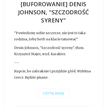
[BUFOROWANIE] DENIS
JOHNSON, "SZCZODROŚĆ
SYRENY"
"Powiedzmy sobie szczerze, nie jest to taka
rodzina, żeby herb na klacie tatuować"
Denis Johnson, "Szczodrość syreny", tłum.
Krzysztof Majer, wyd. Karakter.
---
Kupcie, bo zabraknie i przyjdzie głód. Wybitna
rzecz. Będzie pisane.
CZYTAJ DALEJ