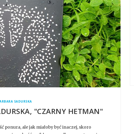
ARBARA SADURSKA
SADURSKA, "CZARNY HETMAN"
ć ponura, ale jak miałoby być inaczej, skoro