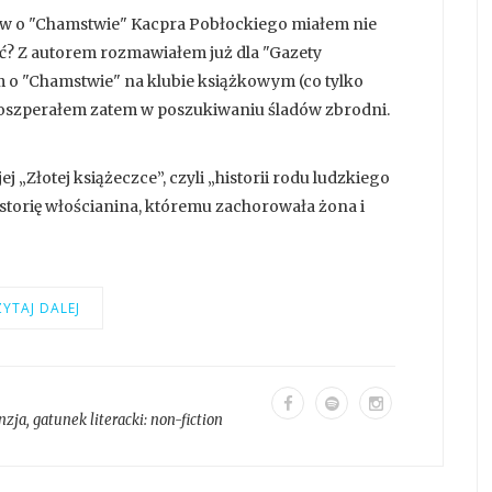
ów o "Chamstwie" Kacpra Pobłockiego miałem nie
ić? Z autorem rozmawiałem już dla "Gazety
 o "Chamstwie" na klubie książkowym (co tylko
 Poszperałem zatem w poszukiwaniu śladów zbrodni.
 „Złotej książeczce”, czyli „historii rodu ludzkiego
istorię włościanina, któremu zachorowała żona i
YTAJ DALEJ
nzja
, gatunek literacki:
non-fiction