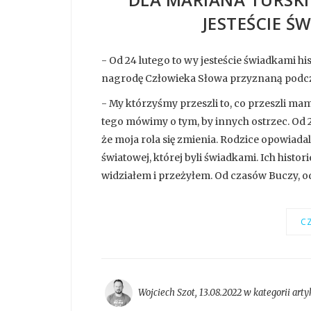
JESTEŚCIE Ś
- Od 24 lutego to wy jesteście świadkami hi
nagrodę Człowieka Słowa przyznaną podczas
- My którzyśmy przeszli to, co przeszli mam
tego mówimy o tym, by innych ostrzec. Od 24 
że moja rola się zmienia. Rodzice opowiada
światowej, której byli świadkami. Ich histor
widziałem i przeżyłem. Od czasów Buczy, od 
CZ
Wojciech Szot
,
13.08.2022 w kategorii
arty