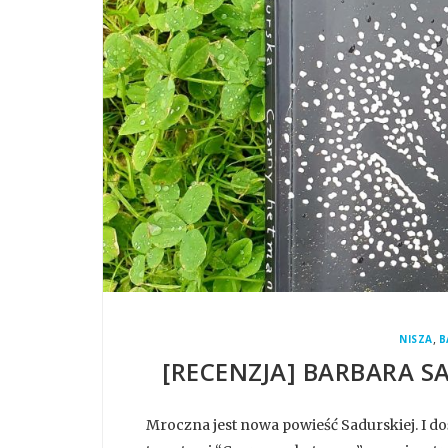
,
NISZA
B
[RECENZJA] BARBARA 
Mroczna jest nowa powieść Sadurskiej. I doś