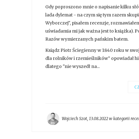
Gdy poproszono mnie o napisanie kilku sł
lada dylemat - na czym się tym razem skup
Wyborczej", pisałem recenzje, rozmawiałem
uświadamia mi jak ważna jest to książka).
Razów wymierzanych pańskim batem.
Ksiądz Piotr Ściegienny w 1840 roku w swojej
dla rolników i rzemieślników” opowiadał h
dlatego "nie wyszedł na...
CZ
Wojciech Szot
,
13.08.2022 w kategorii
rece