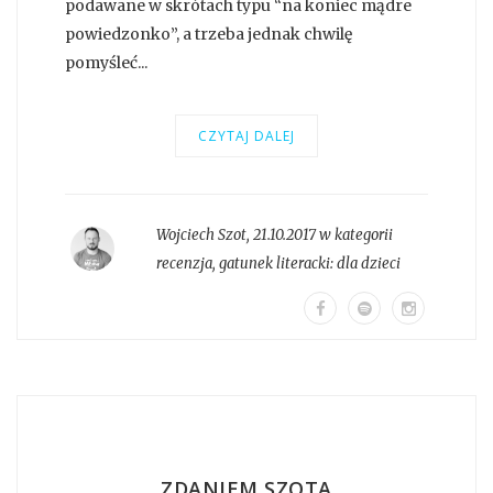
podawane w skrótach typu “na koniec mądre
powiedzonko”, a trzeba jednak chwilę
pomyśleć...
CZYTAJ DALEJ
Wojciech Szot
,
21.10.2017 w kategorii
recenzja
, gatunek literacki:
dla dzieci
ZDANIEM SZOTA