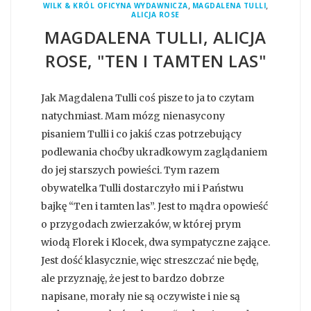
,
,
WILK & KRÓL OFICYNA WYDAWNICZA
MAGDALENA TULLI
ALICJA ROSE
MAGDALENA TULLI, ALICJA
ROSE, "TEN I TAMTEN LAS"
Jak Magdalena Tulli coś pisze to ja to czytam
natychmiast. Mam mózg nienasycony
pisaniem Tulli i co jakiś czas potrzebujący
podlewania choćby ukradkowym zaglądaniem
do jej starszych powieści. Tym razem
obywatelka Tulli dostarczyło mi i Państwu
bajkę “Ten i tamten las”. Jest to mądra opowieść
o przygodach zwierzaków, w której prym
wiodą Florek i Klocek, dwa sympatyczne zające.
Jest dość klasycznie, więc streszczać nie będę,
ale przyznaję, że jest to bardzo dobrze
napisane, morały nie są oczywiste i nie są