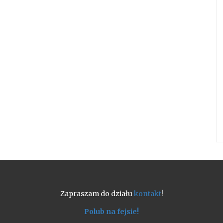
Zapraszam do działu
kontakt
!
Polub na fejsie!