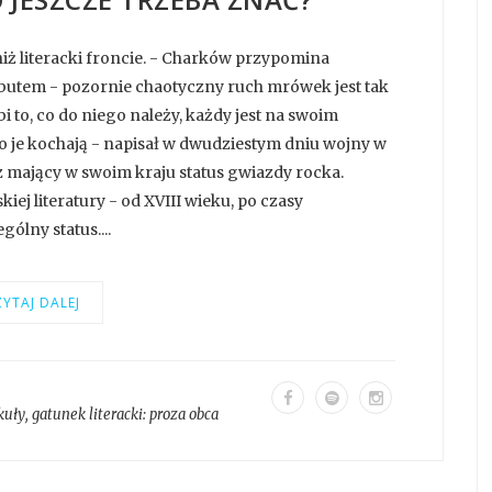
niż literacki froncie. - Charków przypomina
utem - pozornie chaotyczny ruch mrówek jest tak
to, co do niego należy, każdy jest na swoim
o je kochają - napisał w dwudziestym dniu wojny w
z mający w swoim kraju status gwiazdy rocka.
kiej literatury - od XVIII wieku, po czasy
ólny status....
YTAJ DALEJ
kuły
, gatunek literacki:
proza obca