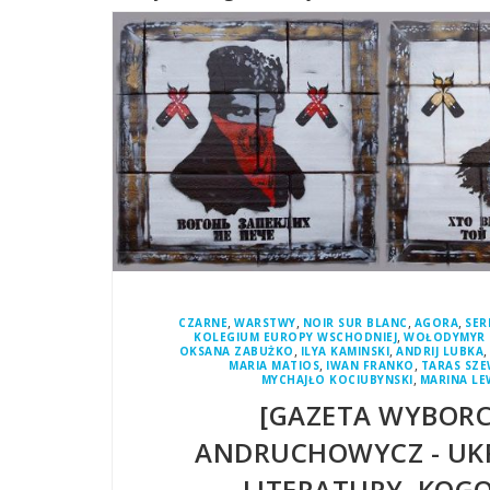
,
,
,
,
CZARNE
WARSTWY
NOIR SUR BLANC
AGORA
SER
,
KOLEGIUM EUROPY WSCHODNIEJ
WOŁODYMYR 
,
,
OKSANA ZABUŻKO
ILYA KAMINSKI
ANDRIJ LUBKA
,
,
MARIA MATIOS
IWAN FRANKO
TARAS SZ
,
MYCHAJŁO KOCIUBYNSKI
MARINA LE
[GAZETA WYBORC
ANDRUCHOWYCZ - UKR
LITERATURY. KOGO