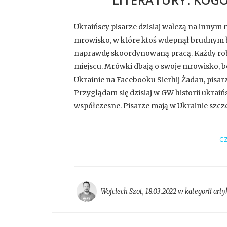
Ukraińscy pisarze dzisiaj walczą na innym 
mrowisko, w które ktoś wdepnął brudnym b
naprawdę skoordynowaną pracą. Każdy robi 
miejscu. Mrówki dbają o swoje mrowisko, b
Ukrainie na Facebooku Sierhij Żadan, pisar
Przyglądam się dzisiaj w GW historii ukraińs
współczesne. Pisarze mają w Ukrainie szczeg
CZ
Wojciech Szot
,
18.03.2022 w kategorii
arty