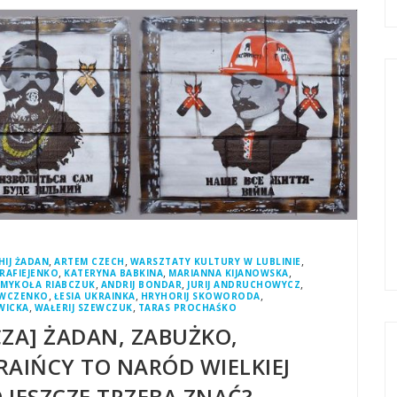
,
,
,
HIJ ŻADAN
ARTEM CZECH
WARSZTATY KULTURY W LUBLINIE
,
,
,
RAFIEJENKO
KATERYNA BABKINA
MARIANNA KIJANOWSKA
,
,
,
,
MYKOŁA RIABCZUK
ANDRIJ BONDAR
JURIJ ANDRUCHOWYCZ
,
,
,
EWCZENKO
ŁESIA UKRAINKA
HRYHORIJ SKOWORODA
,
,
WICKA
WAŁERIJ SZEWCZUK
TARAS PROCHAŚKO
ZA] ŻADAN, ZABUŻKO,
AIŃCY TO NARÓD WIELKIEJ
 JESZCZE TRZEBA ZNAĆ?