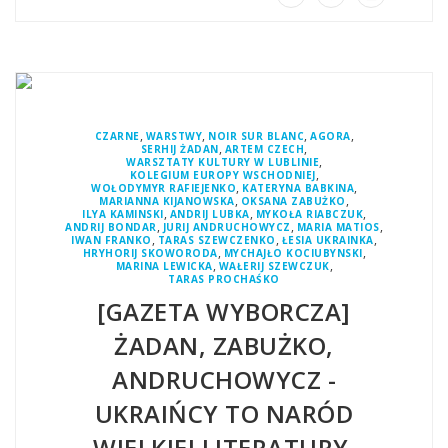
,
,
,
,
CZARNE
WARSTWY
NOIR SUR BLANC
AGORA
,
,
SERHIJ ŻADAN
ARTEM CZECH
,
WARSZTATY KULTURY W LUBLINIE
,
KOLEGIUM EUROPY WSCHODNIEJ
,
,
WOŁODYMYR RAFIEJENKO
KATERYNA BABKINA
,
,
MARIANNA KIJANOWSKA
OKSANA ZABUŻKO
,
,
,
ILYA KAMINSKI
ANDRIJ LUBKA
MYKOŁA RIABCZUK
,
,
,
ANDRIJ BONDAR
JURIJ ANDRUCHOWYCZ
MARIA MATIOS
,
,
,
IWAN FRANKO
TARAS SZEWCZENKO
ŁESIA UKRAINKA
,
,
HRYHORIJ SKOWORODA
MYCHAJŁO KOCIUBYNSKI
,
,
MARINA LEWICKA
WAŁERIJ SZEWCZUK
TARAS PROCHAŚKO
[GAZETA WYBORCZA]
ŻADAN, ZABUŻKO,
ANDRUCHOWYCZ -
UKRAIŃCY TO NARÓD
WIELKIEJ LITERATURY.