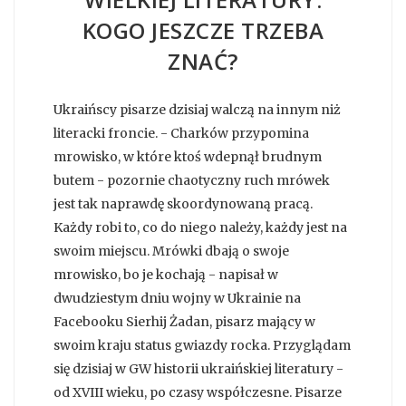
KOGO JESZCZE TRZEBA
ZNAĆ?
Ukraińscy pisarze dzisiaj walczą na innym niż
literacki froncie. - Charków przypomina
mrowisko, w które ktoś wdepnął brudnym
butem - pozornie chaotyczny ruch mrówek
jest tak naprawdę skoordynowaną pracą.
Każdy robi to, co do niego należy, każdy jest na
swoim miejscu. Mrówki dbają o swoje
mrowisko, bo je kochają - napisał w
dwudziestym dniu wojny w Ukrainie na
Facebooku Sierhij Żadan, pisarz mający w
swoim kraju status gwiazdy rocka. Przyglądam
się dzisiaj w GW historii ukraińskiej literatury -
od XVIII wieku, po czasy współczesne. Pisarze