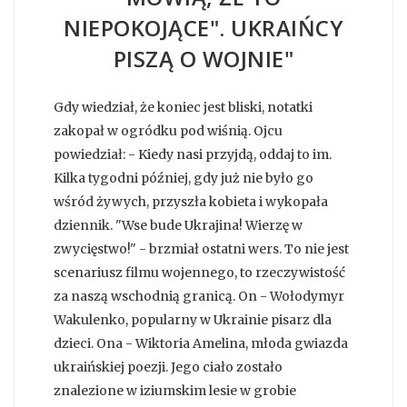
NIEPOKOJĄCE". UKRAIŃCY
PISZĄ O WOJNIE"
Gdy wiedział, że koniec jest bliski, notatki
zakopał w ogródku pod wiśnią. Ojcu
powiedział: - Kiedy nasi przyjdą, oddaj to im.
Kilka tygodni później, gdy już nie było go
wśród żywych, przyszła kobieta i wykopała
dziennik. "Wse bude Ukrajina! Wierzę w
zwycięstwo!" - brzmiał ostatni wers. To nie jest
scenariusz filmu wojennego, to rzeczywistość
za naszą wschodnią granicą. On - Wołodymyr
Wakulenko, popularny w Ukrainie pisarz dla
dzieci. Ona - Wiktoria Amelina, młoda gwiazda
ukraińskiej poezji. Jego ciało zostało
znalezione w iziumskim lesie w grobie