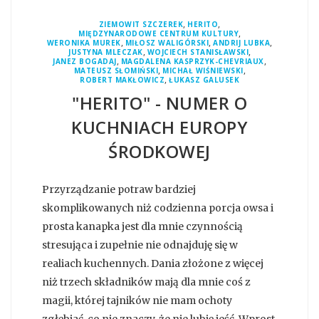
,
,
ZIEMOWIT SZCZEREK
HERITO
,
MIĘDZYNARODOWE CENTRUM KULTURY
,
,
,
WERONIKA MUREK
MIŁOSZ WALIGÓRSKI
ANDRIJ LUBKA
,
,
JUSTYNA MLECZAK
WOJCIECH STANISŁAWSKI
,
,
JANEZ BOGADAJ
MAGDALENA KASPRZYK-CHEVRIAUX
,
,
MATEUSZ SŁOMIŃSKI
MICHAŁ WIŚNIEWSKI
,
ROBERT MAKŁOWICZ
ŁUKASZ GALUSEK
"HERITO" - NUMER O
KUCHNIACH EUROPY
ŚRODKOWEJ
Przyrządzanie potraw bardziej
skomplikowanych niż codzienna porcja owsa i
prosta kanapka jest dla mnie czynnością
stresująca i zupełnie nie odnajduję się w
realiach kuchennych. Dania złożone z więcej
niż trzech składników mają dla mnie coś z
magii, której tajników nie mam ochoty