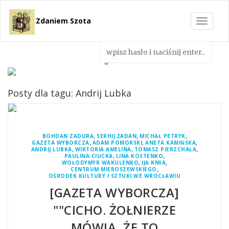
Zdaniem Szota
Toggle
navigat
Posty dla tagu: Andrij Lubka
,
,
,
BOHDAN ZADURA
SERHIJ ŻADAN
MICHAŁ PETRYK
,
,
,
GAZETA WYBORCZA
ADAM POMORSKI
ANETA KAMIŃSKA
,
,
,
ANDRIJ LUBKA
WIKTORIA AMELINA
TOMASZ PIERZCHAŁA
,
,
PAULINA CIUCKA
LINA KOSTENKO
,
,
WOŁODYMYR WAKULENKO
IJA KIWA
,
CENTRUM MIEROSZEWSKIEGO
OŚRODEK KULTURY I SZTUKI WE WROCŁAWIU
[GAZETA WYBORCZA]
""CICHO. ŻOŁNIERZE
MÓWIĄ, ŻE TO