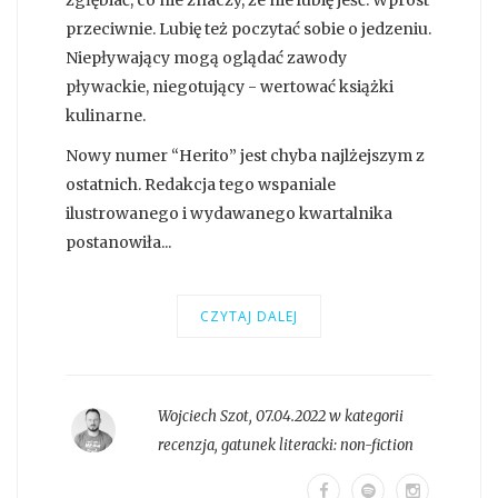
zgłębiać, co nie znaczy, że nie lubię jeść. Wprost
przeciwnie. Lubię też poczytać sobie o jedzeniu.
Niepływający mogą oglądać zawody
pływackie, niegotujący - wertować książki
kulinarne.
Nowy numer “Herito” jest chyba najlżejszym z
ostatnich. Redakcja tego wspaniale
ilustrowanego i wydawanego kwartalnika
postanowiła...
CZYTAJ DALEJ
Wojciech Szot
,
07.04.2022 w kategorii
recenzja
, gatunek literacki:
non-fiction