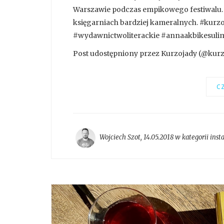
Warszawie podczas empikowego festiwalu.
księgarniach bardziej kameralnych. #kur
#wydawnictwoliterackie #annaakbikesul
Post udostępniony przez Kurzojady (@kurzoj
CZ
Wojciech Szot
,
14.05.2018 w kategorii
inst