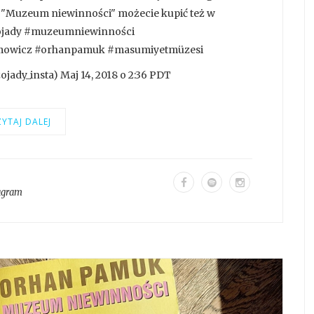
 "Muzeum niewinności" możecie kupić też w
zojady #muzeumniewinności
imowicz #orhanpamuk #masumiyetmüzesi
ady_insta) Maj 14, 2018 o 2:36 PDT
YTAJ DALEJ
agram