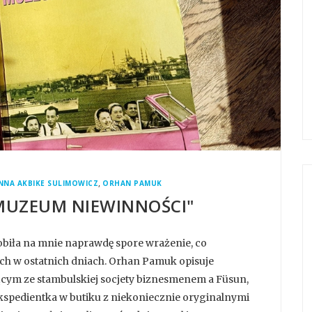
,
NNA AKBIKE SULIMOWICZ
ORHAN PAMUK
MUZEUM NIEWINNOŚCI"
obiła na mnie naprawdę spore wrażenie, co
h w ostatnich dniach. Orhan Pamuk opisuje
ącym ze stambulskiej socjety biznesmenem a Füsun,
ekspedientka w butiku z niekoniecznie oryginalnymi