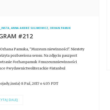
,
,
_INSTA
ANNA AKBIKE SULIMOWICZ
ORHAN PAMUK
GRAM #212
Orhana Pamuka, "Muzeum niewinności". Niestety
to wizyta pozbawiona sensu. Na zdjęciu paszport
dywtrasie #orhanpamuk #muzeumniewinności
e #wydawnictwoliterackie #istanbul
jady_insta) 8 Paź, 2017 o 4:05 PDT
YTAJ DALEJ