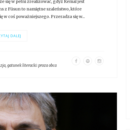
e się w pełni zrealizować, gdyż Kemal jest
ans z Füsun to namiętne szaleństwo, które
ę w coś poważniejszego. Przeradza się w...
YTAJ DALEJ
zja
, gatunek literacki:
proza obca