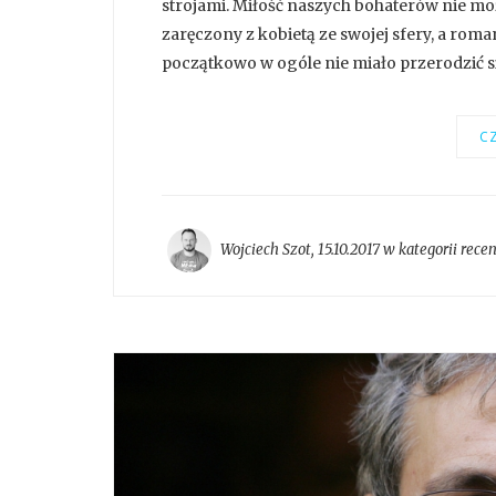
strojami. Miłość naszych bohaterów nie moż
zaręczony z kobietą ze swojej sfery, a rom
początkowo w ogóle nie miało przerodzić si
CZ
Wojciech Szot
,
15.10.2017 w kategorii
recen