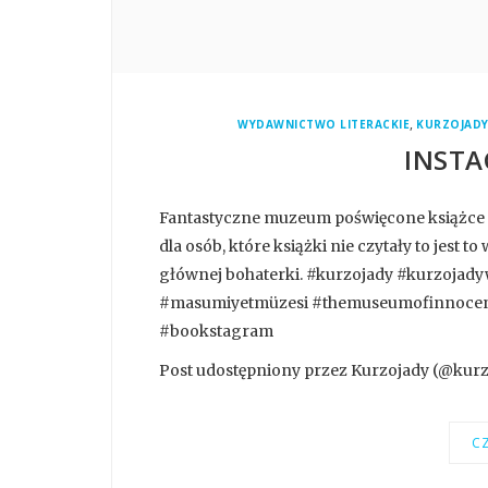
,
WYDAWNICTWO LITERACKIE
KURZOJADY
INSTA
Fantastyczne muzeum poświęcone książce 
dla osób, które książki nie czytały to jest 
głównej bohaterki. #kurzojady #kurzoja
#masumiyetmüzesi #themuseumofinnocenc
#bookstagram
Post udostępniony przez Kurzojady (@kurzo
CZ