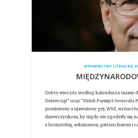
,
WYDAWNICTWO LITERACKIE
A
MIĘDZYNARODOW
Dobry wieczór, według kalendarza mamy d
Dziewcząt" oraz "Dzień Pamięci Generała Pu
pominiemy a ujawniony gej, WSZ, wrzuci tu
dziewczynkom, by nigdy nie zgodziły się na 
z homofobią, seksizmem, patriarchatem i czy