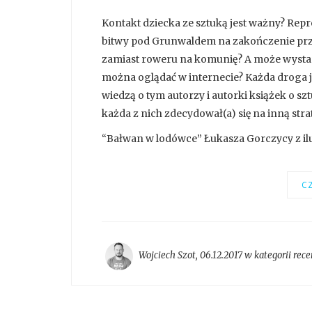
Kontakt dziecka ze sztuką jest ważny? Re
bitwy pod Grunwaldem na zakończenie prze
zamiast roweru na komunię? A może wystarc
można oglądać w internecie? Każda droga je
wiedzą o tym autorzy i autorki książek o sz
każda z nich zdecydował(a) się na inną strat
“Bałwan w lodówce” Łukasza Gorczycy z ilus
CZ
Wojciech Szot
,
06.12.2017 w kategorii
rece