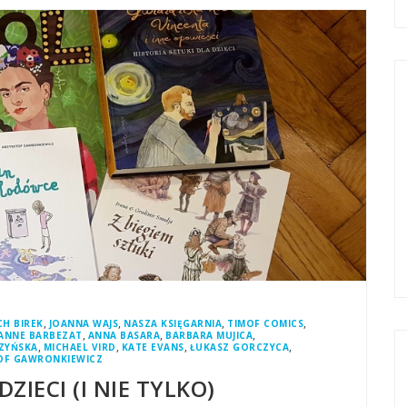
,
,
,
,
CH BIREK
JOANNA WAJS
NASZA KSIĘGARNIA
TIMOF COMICS
,
,
,
ANNE BARBEZAT
ANNA BASARA
BARBARA MUJICA
,
,
,
,
SZYŃSKA
MICHAEL VIRD
KATE EVANS
ŁUKASZ GORCZYCA
OF GAWRONKIEWICZ
ZIECI (I NIE TYLKO)