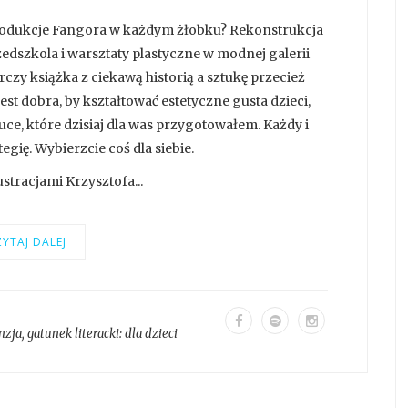
produkcje Fangora w każdym żłobku? Rekonstrukcja
dszkola i warsztaty plastyczne w modnej galerii
zy książka z ciekawą historią a sztukę przecież
st dobra, by kształtować estetyczne gusta dzieci,
tuce, które dzisiaj dla was przygotowałem. Każdy i
egię. Wybierzcie coś dla siebie.
tracjami Krzysztofa...
YTAJ DALEJ
nzja
, gatunek literacki:
dla dzieci