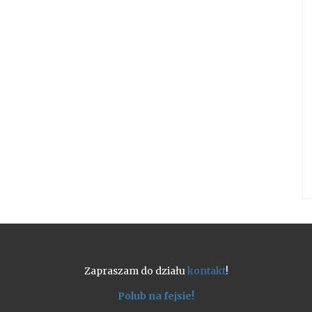
Zapraszam do działu
kontakt
!
Polub na fejsie!