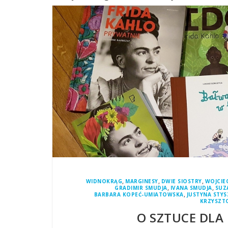
,
,
,
WIDNOKRĄG
MARGINESY
DWIE SIOSTRY
WOJCIE
,
,
GRADIMIR SMUDJA
IVANA SMUDJA
SUZ
,
BARBARA KOPEĆ-UMIATOWSKA
JUSTYNA STY
KRZYSZT
O SZTUCE DLA D