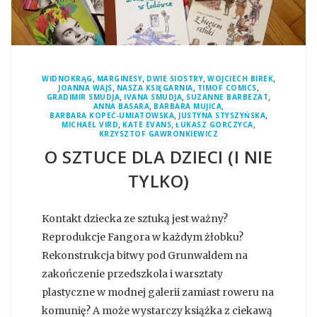
,
,
,
,
WIDNOKRĄG
MARGINESY
DWIE SIOSTRY
WOJCIECH BIREK
,
,
,
JOANNA WAJS
NASZA KSIĘGARNIA
TIMOF COMICS
,
,
,
GRADIMIR SMUDJA
IVANA SMUDJA
SUZANNE BARBEZAT
,
,
ANNA BASARA
BARBARA MUJICA
,
,
BARBARA KOPEĆ-UMIATOWSKA
JUSTYNA STYSZYŃSKA
,
,
,
MICHAEL VIRD
KATE EVANS
ŁUKASZ GORCZYCA
KRZYSZTOF GAWRONKIEWICZ
O SZTUCE DLA DZIECI (I NIE
TYLKO)
Kontakt dziecka ze sztuką jest ważny?
Reprodukcje Fangora w każdym żłobku?
Rekonstrukcja bitwy pod Grunwaldem na
zakończenie przedszkola i warsztaty
plastyczne w modnej galerii zamiast roweru na
komunię? A może wystarczy książka z ciekawą