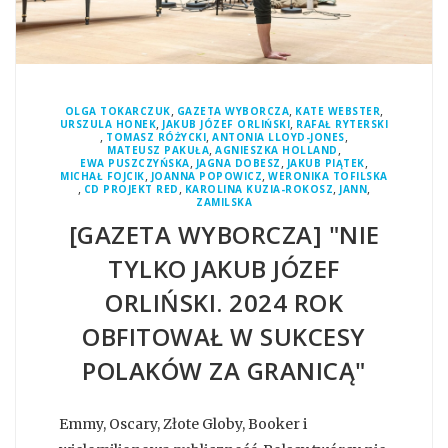
,
,
,
OLGA TOKARCZUK
GAZETA WYBORCZA
KATE WEBSTER
,
,
URSZULA HONEK
JAKUB JÓZEF ORLIŃSKI
RAFAŁ RYTERSKI
,
,
,
TOMASZ RÓŻYCKI
ANTONIA LLOYD-JONES
,
,
MATEUSZ PAKUŁA
AGNIESZKA HOLLAND
,
,
,
EWA PUSZCZYŃSKA
JAGNA DOBESZ
JAKUB PIĄTEK
,
,
MICHAŁ FOJCIK
JOANNA POPOWICZ
WERONIKA TOFILSKA
,
,
,
,
CD PROJEKT RED
KAROLINA KUZIA-ROKOSZ
JANN
ZAMILSKA
[GAZETA WYBORCZA] "NIE
TYLKO JAKUB JÓZEF
ORLIŃSKI. 2024 ROK
OBFITOWAŁ W SUKCESY
POLAKÓW ZA GRANICĄ"
Emmy, Oscary, Złote Globy, Booker i