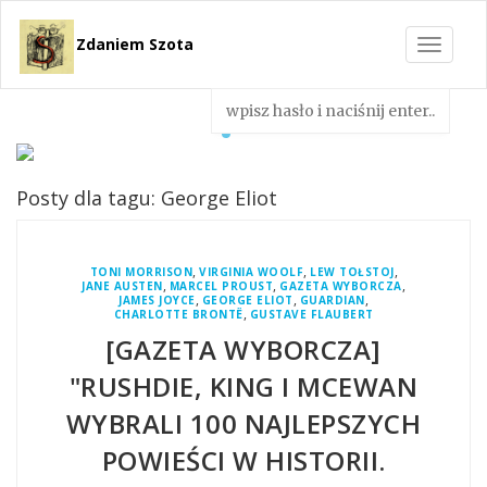
Zdaniem Szota
Toggle
navigat
Posty dla tagu: George Eliot
,
,
,
TONI MORRISON
VIRGINIA WOOLF
LEW TOŁSTOJ
,
,
,
JANE AUSTEN
MARCEL PROUST
GAZETA WYBORCZA
,
,
,
JAMES JOYCE
GEORGE ELIOT
GUARDIAN
,
CHARLOTTE BRONTË
GUSTAVE FLAUBERT
[GAZETA WYBORCZA]
"RUSHDIE, KING I MCEWAN
WYBRALI 100 NAJLEPSZYCH
POWIEŚCI W HISTORII.