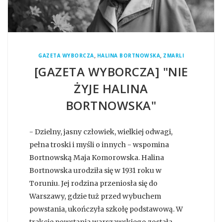
,
,
GAZETA WYBORCZA
HALINA BORTNOWSKA
ZMARLI
[GAZETA WYBORCZA] "NIE
ŻYJE HALINA
BORTNOWSKA"
- Dzielny, jasny człowiek, wielkiej odwagi,
pełna troski i myśli o innych - wspomina
Bortnowską Maja Komorowska. Halina
Bortnowska urodziła się w 1931 roku w
Toruniu. Jej rodzina przeniosła się do
Warszawy, gdzie tuż przed wybuchem
powstania, ukończyła szkołę podstawową. W
trakcie powstania warszawskiego została