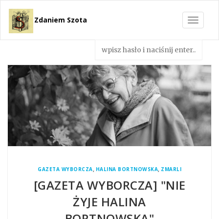
Zdaniem Szota
Toggle
navigat
,
,
GAZETA WYBORCZA
HALINA BORTNOWSKA
ZMARLI
[GAZETA WYBORCZA] "NIE
ŻYJE HALINA
BORTNOWSKA"