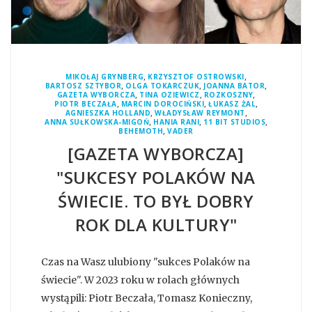
,
,
MIKOŁAJ GRYNBERG
KRZYSZTOF OSTROWSKI
,
,
,
BARTOSZ SZTYBOR
OLGA TOKARCZUK
JOANNA BATOR
,
,
,
GAZETA WYBORCZA
TINA OZIEWICZ
ROZKOSZNY
,
,
,
PIOTR BECZAŁA
MARCIN DOROCIŃSKI
ŁUKASZ ŻAL
,
,
AGNIESZKA HOLLAND
WŁADYSŁAW REYMONT
,
,
,
ANNA SUŁKOWSKA-MIGOŃ
HANIA RANI
11 BIT STUDIOS
,
BEHEMOTH
VADER
[GAZETA WYBORCZA]
"SUKCESY POLAKÓW NA
ŚWIECIE. TO BYŁ DOBRY
ROK DLA KULTURY"
Czas na Wasz ulubiony "sukces Polaków na
świecie". W 2023 roku w rolach głównych
wystąpili: Piotr Beczała, Tomasz Konieczny,