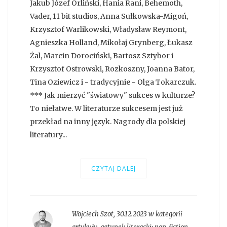
Jakub Józef Orliński, Hania Rani, Behemoth,
Vader, 11 bit studios, Anna Sułkowska-Migoń,
Krzysztof Warlikowski, Władysław Reymont,
Agnieszka Holland, Mikołaj Grynberg, Łukasz
Żal, Marcin Dorociński, Bartosz Sztybor i
Krzysztof Ostrowski, Rozkoszny, Joanna Bator,
Tina Oziewicz i - tradycyjnie - Olga Tokarczuk.
*** Jak mierzyć "światowy" sukces w kulturze?
To niełatwe. W literaturze sukcesem jest już
przekład na inny język. Nagrody dla polskiej
literatury...
CZYTAJ DALEJ
Wojciech Szot
,
30.12.2023 w kategorii