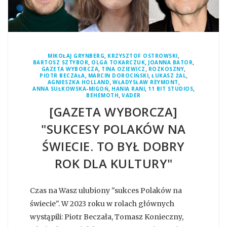
,
,
MIKOŁAJ GRYNBERG
KRZYSZTOF OSTROWSKI
,
,
,
BARTOSZ SZTYBOR
OLGA TOKARCZUK
JOANNA BATOR
,
,
,
GAZETA WYBORCZA
TINA OZIEWICZ
ROZKOSZNY
,
,
,
PIOTR BECZAŁA
MARCIN DOROCIŃSKI
ŁUKASZ ŻAL
,
,
AGNIESZKA HOLLAND
WŁADYSŁAW REYMONT
,
,
,
ANNA SUŁKOWSKA-MIGOŃ
HANIA RANI
11 BIT STUDIOS
,
BEHEMOTH
VADER
[GAZETA WYBORCZA]
"SUKCESY POLAKÓW NA
ŚWIECIE. TO BYŁ DOBRY
ROK DLA KULTURY"
Czas na Wasz ulubiony "sukces Polaków na
świecie". W 2023 roku w rolach głównych
wystąpili: Piotr Beczała, Tomasz Konieczny,