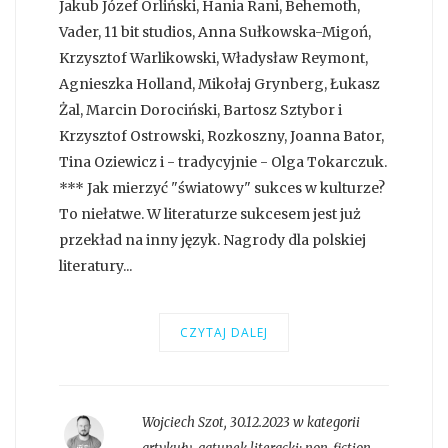
Jakub Józef Orliński, Hania Rani, Behemoth,
Vader, 11 bit studios, Anna Sułkowska-Migoń,
Krzysztof Warlikowski, Władysław Reymont,
Agnieszka Holland, Mikołaj Grynberg, Łukasz
Żal, Marcin Dorociński, Bartosz Sztybor i
Krzysztof Ostrowski, Rozkoszny, Joanna Bator,
Tina Oziewicz i - tradycyjnie - Olga Tokarczuk.
*** Jak mierzyć "światowy" sukces w kulturze?
To niełatwe. W literaturze sukcesem jest już
przekład na inny język. Nagrody dla polskiej
literatury...
CZYTAJ DALEJ
Wojciech Szot
,
30.12.2023 w kategorii