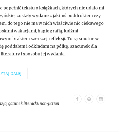
e popełnić tekstu o książkach, których nie udało mi
czyńskiej zostały wydane z jakimś poddrukiem czy
em, do tego nie ma w nich właściwie nic ciekawego
skimi wakacjami, hagiografią, ludźmi
kowym brakiem szerszej refleksji. To są smutne w
ię poddałem i odkładam na półkę. Szacunek dla
 literatury i sposobu jej wydania.
YTAJ DALEJ
nzja
, gatunek literacki:
non-fiction