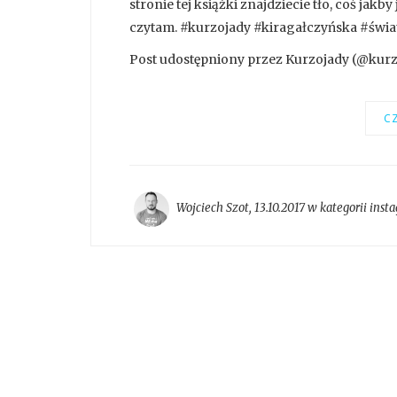
stronie tej książki znajdziecie tło, coś jak
czytam. #kurzojady #kiragałczyńska #świ
Post udostępniony przez Kurzojady (@kurzoj
CZ
Wojciech Szot
,
13.10.2017 w kategorii
inst