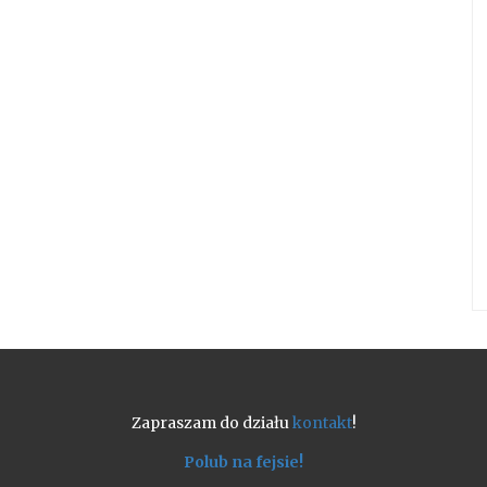
Zapraszam do działu
kontakt
!
Polub na fejsie!