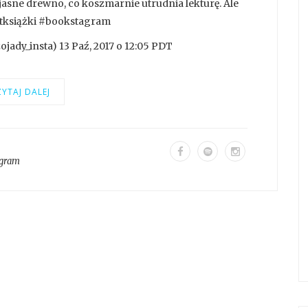
by jasne drewno, co koszmarnie utrudnia lekturę. Ale
atksiążki #bookstagram
ady_insta) 13 Paź, 2017 o 12:05 PDT
YTAJ DALEJ
agram