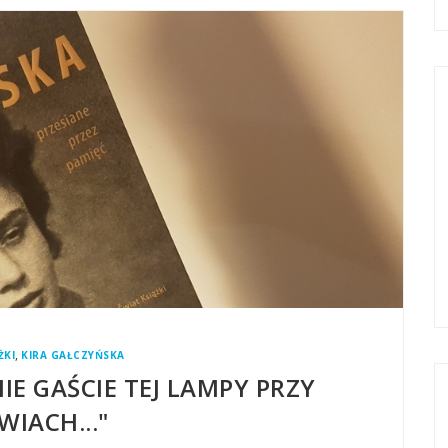
,
ŻKI
KIRA GAŁCZYŃSKA
IE GAŚCIE TEJ LAMPY PRZY
WIACH..."