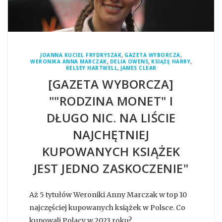
,
,
JOANNA KUCIEL FRYDRYSZAK
GAZETA WYBORCZA
,
,
,
WERONIKA ANNA MARCZAK
DELIA OWENS
KSIĄŻĘ HARRY
,
KELSEY HARTWELL
JAMES CLEAR
[GAZETA WYBORCZA]
""RODZINA MONET" I
DŁUGO NIC. NA LIŚCIE
NAJCHĘTNIEJ
KUPOWANYCH KSIĄŻEK
JEST JEDNO ZASKOCZENIE"
Aż 5 tytułów Weroniki Anny Marczak w top 10
najczęściej kupowanych książek w Polsce. Co
kupowali Polacy w 2023 roku?