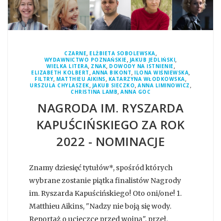
,
,
CZARNE
ELŻBIETA SOBOLEWSKA
,
,
WYDAWNICTWO POZNAŃSKIE
JAKUB JEDLIŃSKI
,
,
,
WIELKA LITERA
ZNAK
DOWODY NA ISTNIENIE
,
,
,
ELIZABETH KOLBERT
ANNA BIKONT
ILONA WIŚNIEWSKA
,
,
,
FILTRY
MATTHIEU AIKINS
KATARZYNA WŁODKOWSKA
,
,
,
URSZULA CHYLASZEK
JAKUB SIECZKO
ANNA LIMINOWICZ
,
CHRISTINA LAMB
ANNA GOC
NAGRODA IM. RYSZARDA
KAPUŚCIŃSKIEGO ZA ROK
2022 - NOMINACJE
Znamy dziesięć tytułów*, spośród których
wybrane zostanie piątka finalistów Nagrody
im. Ryszarda Kapuścińskiego! Oto oni/one! 1.
Matthieu Aikins, "Nadzy nie boją się wody.
Reportaż o ucieczce przed wojną", przeł.