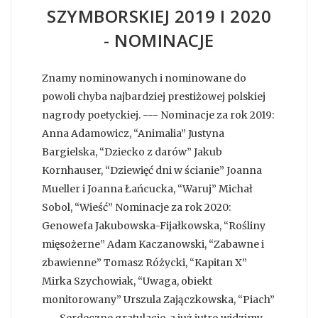
SZYMBORSKIEJ 2019 I 2020
- NOMINACJE
Znamy nominowanych i nominowane do
powoli chyba najbardziej prestiżowej polskiej
nagrody poetyckiej. --- Nominacje za rok 2019:
Anna Adamowicz, “Animalia” Justyna
Bargielska, “Dziecko z darów” Jakub
Kornhauser, “Dziewięć dni w ścianie” Joanna
Mueller i Joanna Łańcucka, “Waruj” Michał
Sobol, “Wieść” Nominacje za rok 2020:
Genowefa Jakubowska-Fijałkowska, “Rośliny
mięsożerne” Adam Kaczanowski, “Zabawne i
zbawienne” Tomasz Różycki, “Kapitan X”
Mirka Szychowiak, “Uwaga, obiekt
monitorowany” Urszula Zajączkowska, “Piach”
--- Serdeczne gratulacje, a już jutro widzimy...