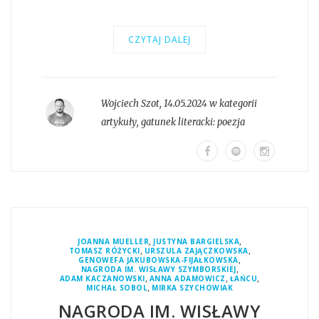
CZYTAJ DALEJ
Wojciech Szot
,
14.05.2024 w kategorii
artykuły
, gatunek literacki:
poezja
,
,
JOANNA MUELLER
JUSTYNA BARGIELSKA
,
,
TOMASZ RÓŻYCKI
URSZULA ZAJĄCZKOWSKA
,
GENOWEFA JAKUBOWSKA-FIJAŁKOWSKA
,
NAGRODA IM. WISŁAWY SZYMBORSKIEJ
,
,
,
ADAM KACZANOWSKI
ANNA ADAMOWICZ
ŁAŃCU
,
MICHAŁ SOBOL
MIRKA SZYCHOWIAK
NAGRODA IM. WISŁAWY