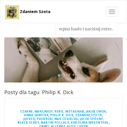
Zdaniem Szota
Toggle
navigat
Posty dla tagu: Philip K. Dick
,
,
,
,
,
CZARNE
MARGINESY
REBIS
INSTAGRAM
JAKUB ĆWIEK
,
,
,
ANNA SAWICKA
PHILIP K. DICK
ZDANIEM_SZOTA
,
,
,
JĘDRZEJ PASIERSKI
MAX CEGIELSKI
JACEK SPÓLNY
,
,
,
BEATA SZADY
MARTIN POLLACK
KAROLINA NIEDENTHAL
,
ISABEL ALLENDE
ALICE LUGEN