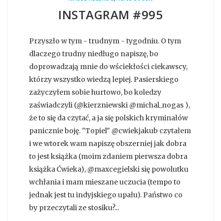
INSTAGRAM #995
Przyszło w tym - trudnym - tygodniu. O tym
dlaczego trudny niedługo napiszę, bo
doprowadzają mnie do wściekłości ciekawscy,
którzy wszystko wiedzą lepiej. Pasierskiego
zażyczyłem sobie hurtowo, bo koledzy
zaświadczyli (@kierzniewski @michal_nogas ),
że to się da czytać, a ja się polskich kryminałów
panicznie boję. "Topiel" @cwiekjakub czytałem
i we wtorek wam napiszę obszerniej jak dobra
to jest książka (moim zdaniem pierwsza dobra
książka Ćwieka), @maxcegielski się powolutku
wchłania i mam mieszane uczucia (tempo to
jednak jest tu indyjskiego upału). Państwo co
by przeczytali ze stosiku?...