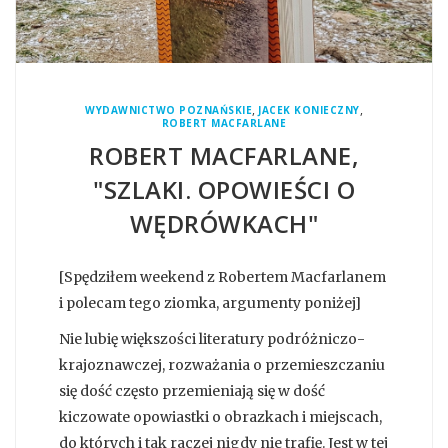
,
,
WYDAWNICTWO POZNAŃSKIE
JACEK KONIECZNY
ROBERT MACFARLANE
ROBERT MACFARLANE,
"SZLAKI. OPOWIEŚCI O
WĘDRÓWKACH"
[Spędziłem weekend z Robertem Macfarlanem
i polecam tego ziomka, argumenty poniżej]
Nie lubię większości literatury podróżniczo-
krajoznawczej, rozważania o przemieszczaniu
się dość często przemieniają się w dość
kiczowate opowiastki o obrazkach i miejscach,
do których i tak raczej nigdy nie trafię. Jest w tej