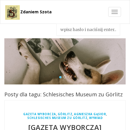
Zdaniem Szota
Toggle
navigat
Posty dla tagu: Schlesisches Museum zu Görlitz
,
,
,
GAZETA WYBORCZA
GÖRLITZ
AGNIESZKA GĄSIOR
,
SCHLESISCHES MUSEUM ZU GÖRLITZ
WYWIAD
[GAZETA WYBORCZA]