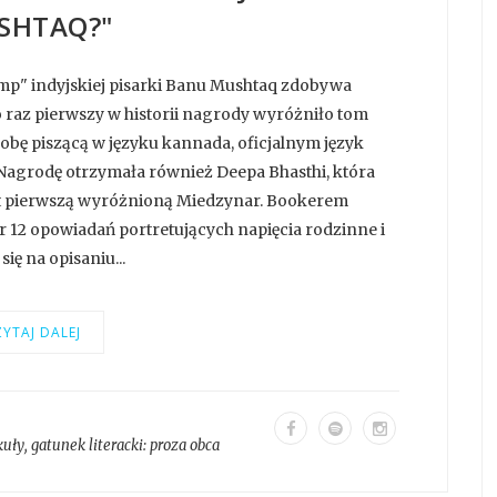
SHTAQ?"
mp" indyjskiej pisarki Banu Mushtaq zdobywa
raz pierwszy w historii nagrody wyróżniło tom
obę piszącą w języku kannada, oficjalnym język
Nagrodę otrzymała również Deepa Bhasthi, która
jest pierwszą wyróżnioną Miedzynar. Bookerem
ór 12 opowiadań portretujących napięcia rodzinne i
ię na opisaniu...
YTAJ DALEJ
kuły
, gatunek literacki:
proza obca