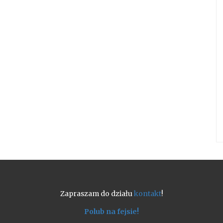
Zapraszam do działu
kontakt
!
Polub na fejsie!