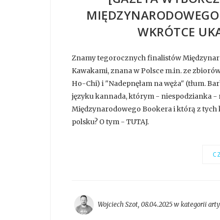
MIĘDZYNARODOWEGO B
WKRÓTCE UKA
Znamy tegorocznych finalistów Międzynar
Kawakami, znana w Polsce m.in. ze zbiorów
Ho-Chi) i "Nadepnęłam na węża" (tłum. Barba
języku kannada, którym - niespodzianka - 
Międzynarodowego Bookera i którą z tych k
polsku? O tym - TUTAJ.
CZ
Wojciech Szot
,
08.04.2025 w kategorii
art