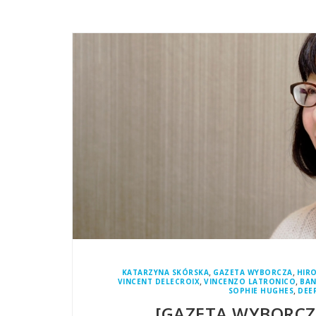
,
,
KATARZYNA SKÓRSKA
GAZETA WYBORCZA
HIR
,
,
VINCENT DELECROIX
VINCENZO LATRONICO
BA
,
SOPHIE HUGHES
DEE
[GAZETA WYBORCZ