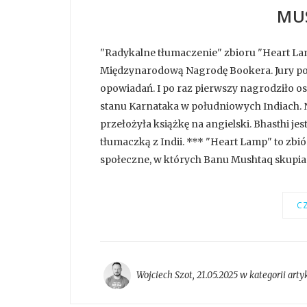
MU
"Radykalne tłumaczenie" zbioru "Heart La
Międzynarodową Nagrodę Bookera. Jury po 
opowiadań. I po raz pierwszy nagrodziło os
stanu Karnataka w południowych Indiach. 
przełożyła książkę na angielski. Bhasthi 
tłumaczką z Indii. *** "Heart Lamp" to zbi
społeczne, w których Banu Mushtaq skupia s
CZ
Wojciech Szot
,
21.05.2025 w kategorii
arty