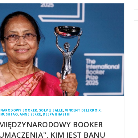
,
,
,
YNARODOWY BOOKER
SOLVEJ BALLE
VINCENT DELECROIX
,
,
 MUSHTAQ
ANNE SERRE
DEEPA BHASTHI
"MIĘDZYNARODOWY BOOKER
UMACZENIA". KIM JEST BANU