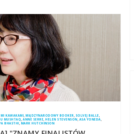
,
,
,
OMI KAWAKAMI
MIĘDZYNARODOWY BOOKER
SOLVEJ BALLE
,
,
,
,
NU MUSHTAQ
ANNE SERRE
HELEN STEVENSON
ASA YONEDA
,
PA BHASTHI
MARK HUTCHINSON
A] "ZNAMY FINALISTÓW